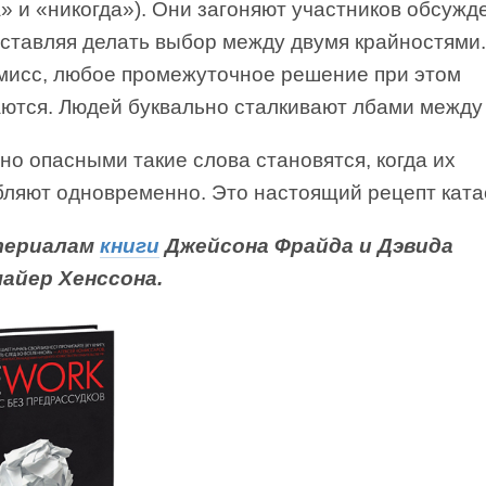
» и «никогда»). Они загоняют участников обсужд
аставляя делать выбор между двумя крайностями
мисс, любое промежуточное решение при этом
аются. Людей буквально сталкивают лбами между
о опасными такие слова становятся, когда их
бляют одновременно. Это настоящий рецепт кат
териалам
книги
Джейсона Фрайда и Дэвида
айер Хенссона.