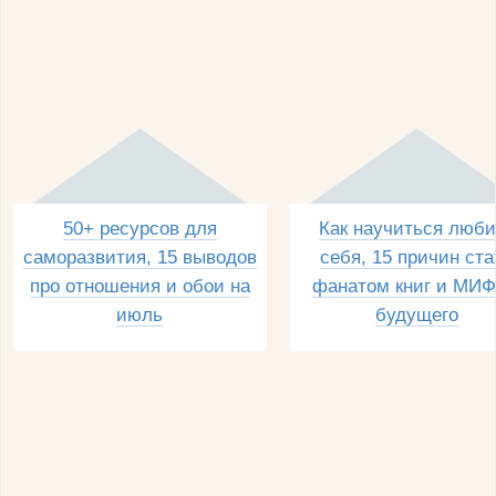
50+ ресурсов для
Как научиться люби
саморазвития, 15 выводов
себя, 15 причин ста
про отношения и обои на
фанатом книг и МИФ
июль
будущего