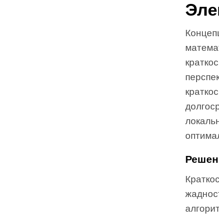
Эле
Концеп
математ
кратко
перспек
кратко
долгос
локаль
оптима
Решен
Кратко
жаднос
алгори