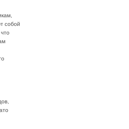
икам,
т собой
 что
ам
то
дов,
ато