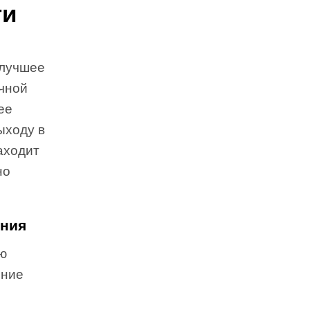
ти
 лучшее
очной
ее
ыходу в
аходит
но
ения
ую
яние