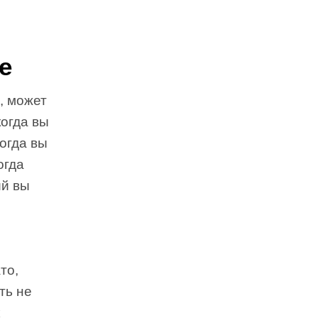
е
, может
когда вы
огда вы
огда
ий вы
то,
ть не