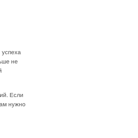
 успеха
ьше не
й
ий. Если
вам нужно