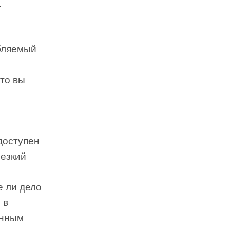
.
ебляемый
что вы
доступен
резкий
е ли дело
 в
енным