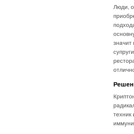
Люди, 
приобр
подход
основну
значит
супруги
рестор
отлично
Решен
Крипто
радика
техник 
иммуни