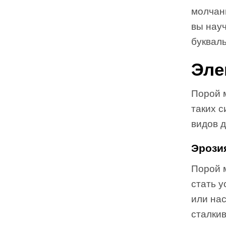
молчан
вы науч
букваль
Эле
Порой м
таких с
видов 
Эрози
Порой 
стать у
или на
сталкив