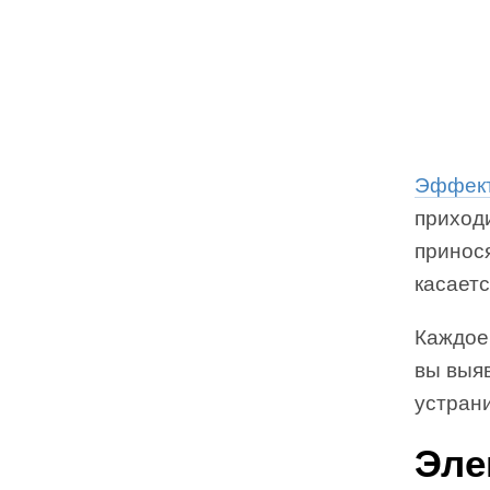
Эффект
приходи
принос
касаетс
Каждое
вы выяв
устран
Эле