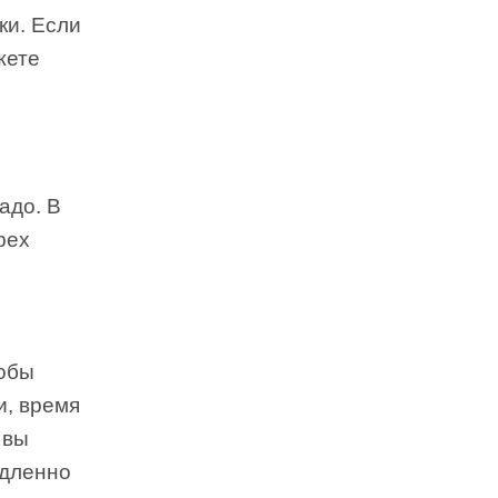
ки. Если
жете
адо. В
рех
тобы
и, время
 вы
едленно