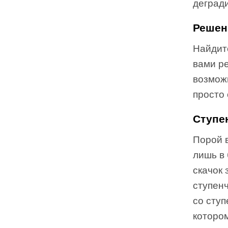
деград
Решен
Найдит
вами ре
возможн
просто 
Ступе
Порой 
лишь в 
скачок
ступен
со ступ
которо