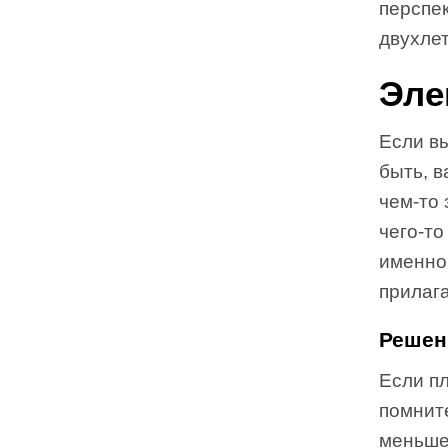
перспек
двухлет
Эле
Если вы
быть, в
чем-то 
чего-то
именно 
прилага
Решен
Если пл
помнит
меньше,