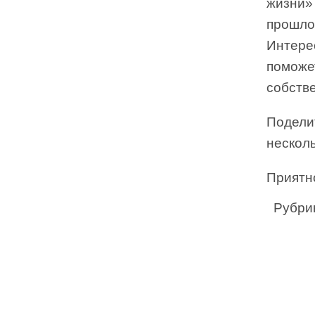
жизни»
прошлой
Интерес
поможе
собств
Подели
несколь
Приятно
Рубри