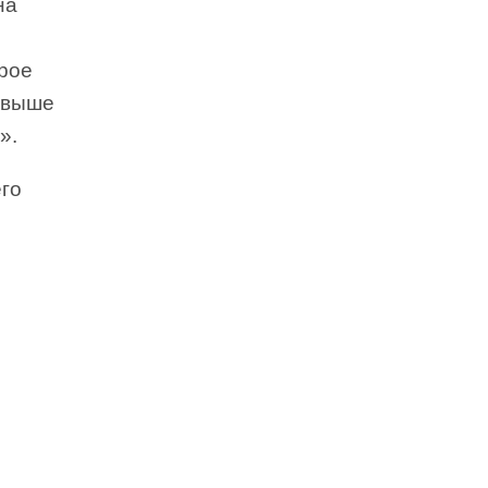
на
орое
 выше
».
его