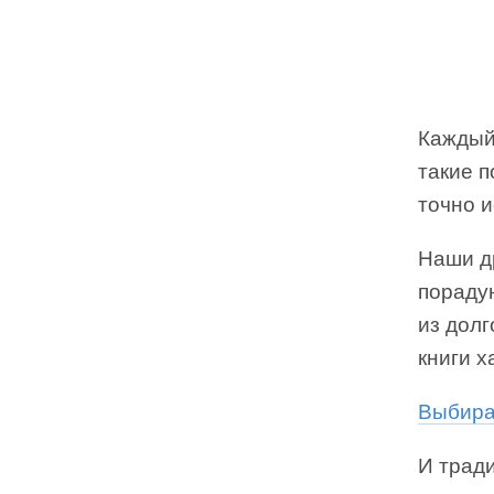
Каждый
такие 
точно и
Наши д
порадую
из долг
книги х
Выбирай
И трад