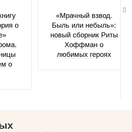
книгу
«Мрачный взвод.
ория о
Быль или небыль»:
е»
новый сборник Риты
рома.
Хоффман о
кницы
любимых героях
ем о
ных