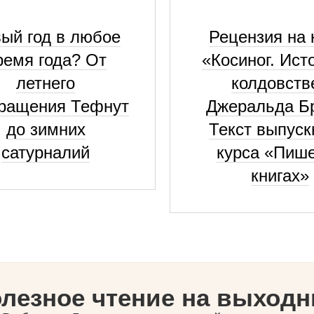
ый год в любое
Рецензия на 
ремя года? От
«Косиног. Ист
летнего
колдовств
ращения Тефнут
Джеральда Б
до зимних
Текст выпус
сатурналий
курса «Пиш
книгах»
лезное чтение на выход