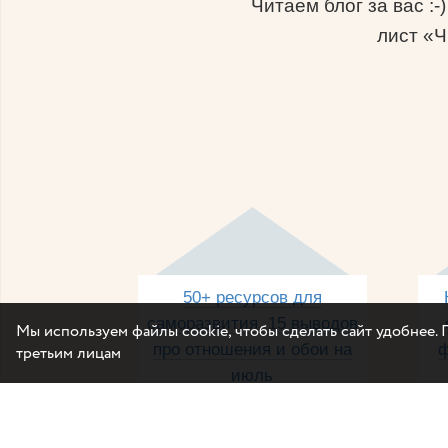
Читаем блог за вас :
лист «Ч
50+ ресурсов для
саморазвития, 15 выводов
Мы используем файлы cookie, чтобы сделать сайт удобнее. 
про отношения и обои на
ф
третьим лицам
июль