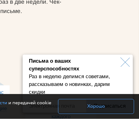
аз в две недели. Чек-
 письме.
Письма о ваших
суперспособностях
Раз в неделю делимся советами,
рассказываем о новинках, дарим
скидки
ас
Общение с любимыми,
я
тренировки за 15 минут и 4
сти
и передачей cookie
Хорошо
Подписаться
щие
приема суперобучения для
каждого