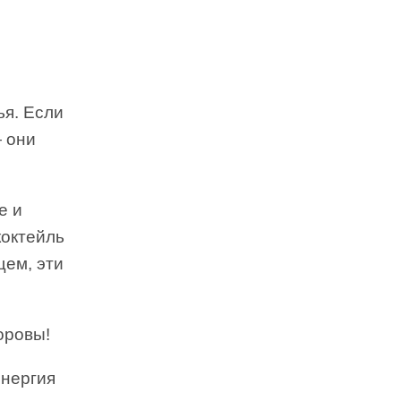
ья. Если
— они
е и
коктейль
щем, эти
доровы!
Энергия