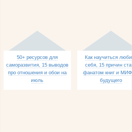
50+ ресурсов для
Как научиться люби
саморазвития, 15 выводов
себя, 15 причин ста
про отношения и обои на
фанатом книг и МИФ
июль
будущего