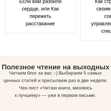
Если вам разбили
Как ст
сердце, или Как
своим
пережить
со
расставание
управле
спе
Полезное чтение на выходных
Читаем блог за вас :-) Выбираем 5 самых
ценных статей и присылаем раз в две недели.
Чек-лист «Читаю книги, меняюсь
к лучшему» — уже в первом письме.