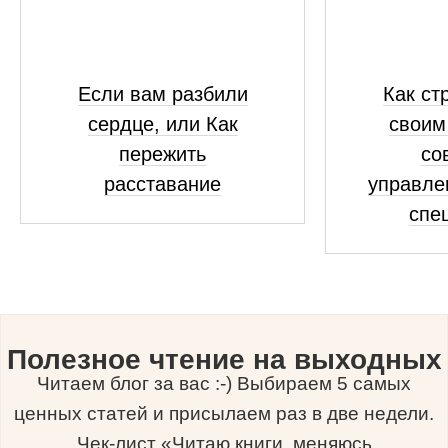
Если вам разбили
Как ст
сердце, или Как
своим
пережить
со
расставание
управле
спе
Полезное чтение на выходных
Читаем блог за вас :-) Выбираем 5 самых
ценных статей и присылаем раз в две недели.
Чек-лист «Читаю книги, меняюсь