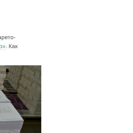
арето-
р»
. Как