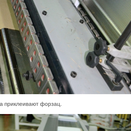
а приклеивают форзац.