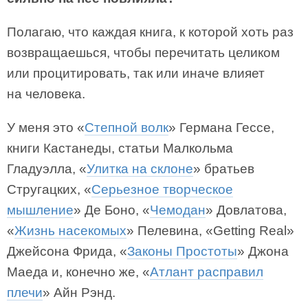
Полагаю, что каждая книга, к которой хоть раз
возвращаешься, чтобы перечитать целиком
или процитировать, так или иначе влияет
на человека.
У меня это «
Степной волк
» Германа Гессе,
книги Кастанеды, статьи Малкольма
Гладуэлла, «
Улитка на склоне
» братьев
Стругацких, «
Серьезное творческое
мышление
» Де Боно, «
Чемодан
» Довлатова,
«
Жизнь насекомых
» Пелевина, «Getting Real»
Джейсона Фрида, «
Законы Простоты
» Джона
Маеда и, конечно же, «
Атлант расправил
плечи
» Айн Рэнд.