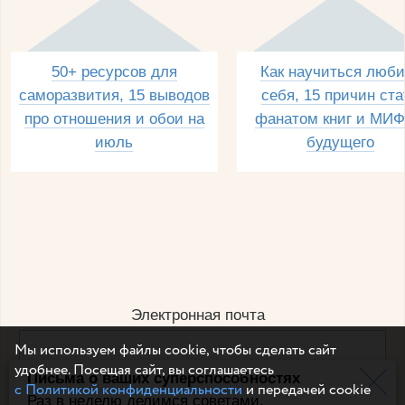
50+ ресурсов для
Как научиться люби
саморазвития, 15 выводов
себя, 15 причин ста
про отношения и обои на
фанатом книг и МИФ
июль
будущего
Электронная почта
Мы используем файлы cookie, чтобы сделать сайт
удобнее. Посещая сайт, вы соглашаетесь
Письма о ваших суперспособностях
Например, dulsineya@gmail.com
с Политикой конфиденциальности
и передачей cookie
Без спама и смс
Раз в неделю делимся советами,