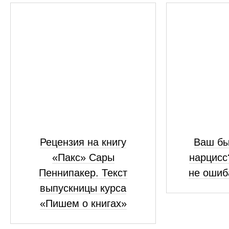
Рецензия на книгу
Ваш бы
«Пакс» Сары
нарцисс
Пеннипакер. Текст
не ошиб
выпускницы курса
«Пишем о книгах»