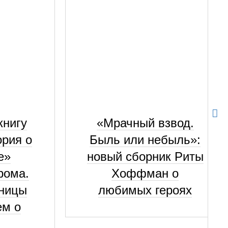
книгу
«Мрачный взвод.
ория о
Быль или небыль»:
е»
новый сборник Риты
рома.
Хоффман о
кницы
любимых героях
ем о