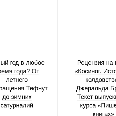
ый год в любое
Рецензия на 
ремя года? От
«Косиног. Ист
летнего
колдовств
ращения Тефнут
Джеральда Б
до зимних
Текст выпус
сатурналий
курса «Пиш
книгах»