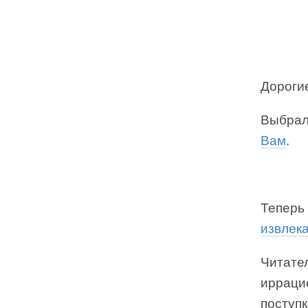
Дорогие
Выбрал
Вам
.
Теперь
извлека
Читате
иррац
поступк