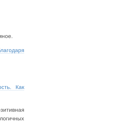
мное.
благодаря
сть. Как
зитивная
огичных