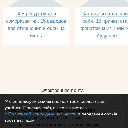
50+ ресурсов для
Как научиться люби
саморазвития, 15 выводов
себя, 15 причин ста
про отношения и обои на
фанатом книг и МИФ
июль
будущего
Электронная почта
Мы используем файлы cookie, чтобы сделать сайт
удобнее. Посещая сайт, вы соглашаетесь
Письма о ваших суперспособностях
Например, dulsineya@gmail.com
с Политикой конфиденциальности
и передачей cookie
Без спама и смс
Раз в неделю делимся советами,
третьим лицам
рассказываем о новинках, дарим скидки