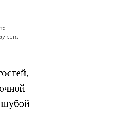
дто
зу рога
гостей,
дочной
д шубой