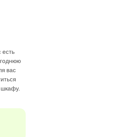
 есть
огоднюю
ля вас
титься
 шкафу.