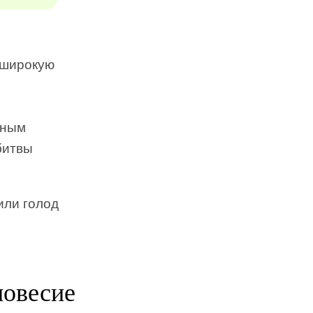
 широкую
рным
битвы
или голод
новесие