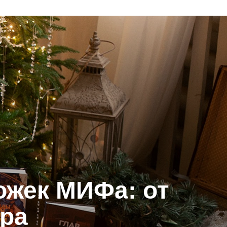
ожек МИФа: от
ра