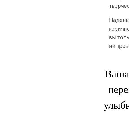
творчес
Наденьт
коричне
вы толь
из про
Ваша 
пере
улыбк