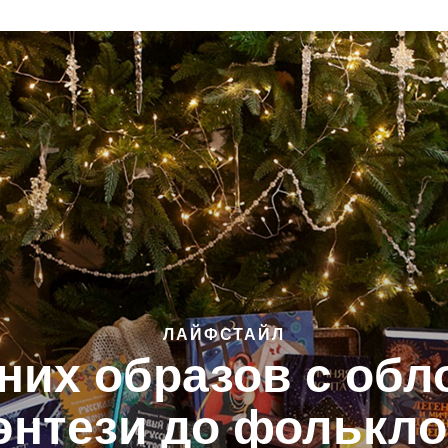
ЛАЙФСТАЙЛ
них образов с обл
энтези до фолькло