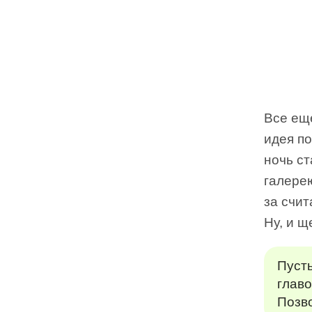
Все ещ
идея по
ночь ст
галере
за счит
Ну, и щ
Пусть
главо
Позв