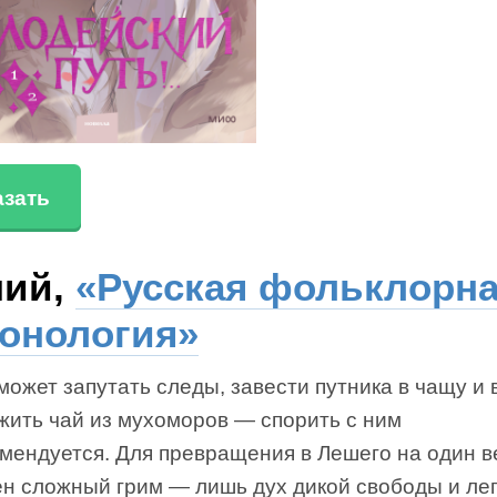
азать
ий,
«Русская фольклорн
онология»
ожет запутать следы, завести путника в чащу и
жить чай из мухоморов — спорить с ним
омендуется. Для превращения в Лешего на один в
ен сложный грим — лишь дух дикой свободы и ле