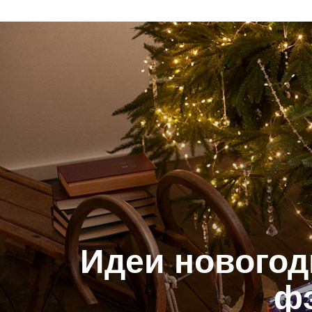
Идеи новогод
ф