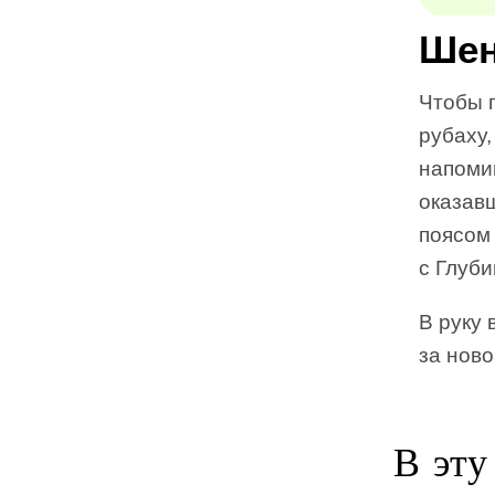
Ше
Чтобы 
рубаху,
напоми
оказав
поясом 
с Глуби
В руку 
за нов
В эту