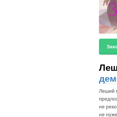
Зак
Леш
дем
Леший м
предло
не рек
не нуж