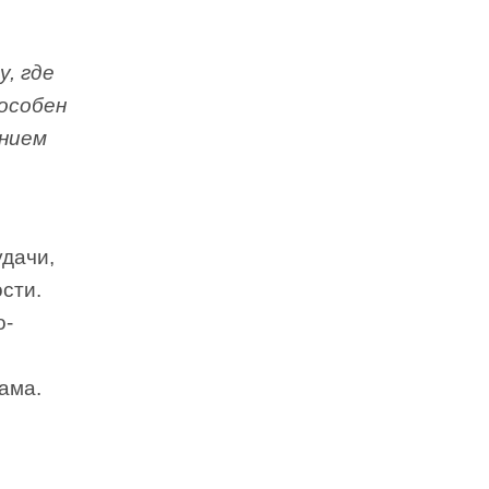
, где
особен
анием
дачи,
сти.
о-
ама.