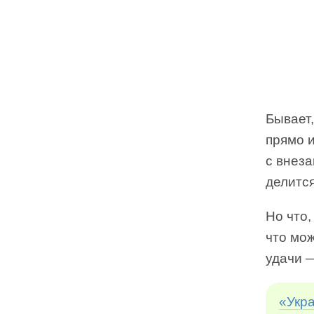
Бывает,
прямо 
с внез
делится
Но что,
что мо
удачи —
«Укра