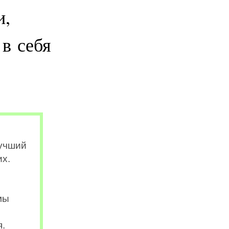
и,
 в себя
лучший
их.
мы
я.