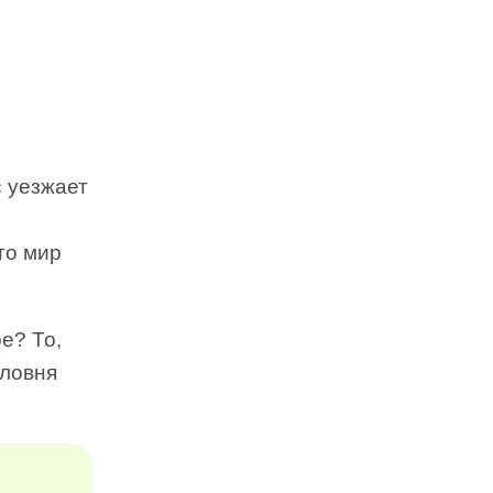
с уезжает
то мир
е? То,
аловня