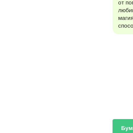
от по
люби
магия
спосо
Бум