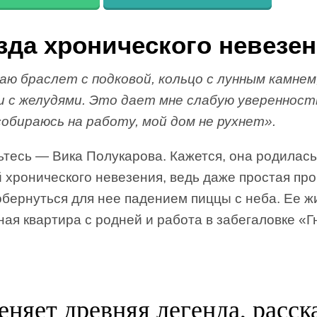
зда хронического невезе
аю браслет с подковой, кольцо с лунным камнем
и с желудями. Это дает мне слабую уверенность
собираюсь на работу, мой дом не рухнет».
ьтесь — Вика Полукарова. Кажется, она родилась
 хронического невезения, ведь даже простая про
обернуться для нее падением пиццы с неба. Ее 
ная квартира с родней и работа в забегаловке «
еняет древняя легенда, расск