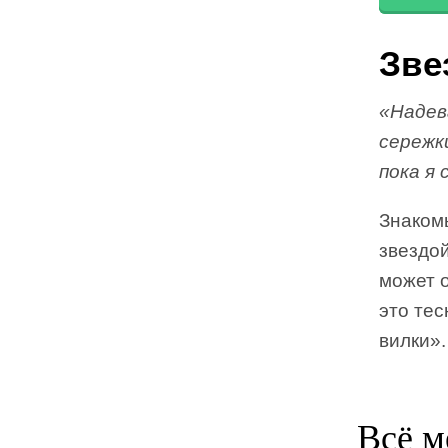
Зве
«Надев
сережк
пока я 
Знаком
звездой
может 
это тес
вилки».
Всё м