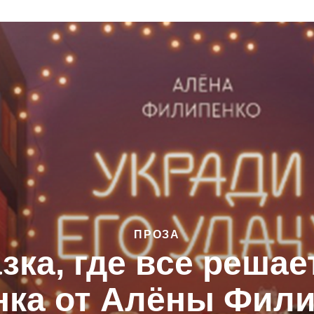
ПРОЗА
зка, где все решае
нка от Алёны Фили