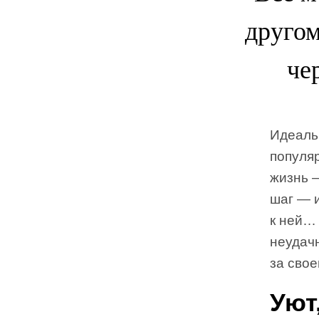
другом
че
Идеаль
популяр
жизнь 
шаг — 
к ней… 
неудачн
за свое
Уют