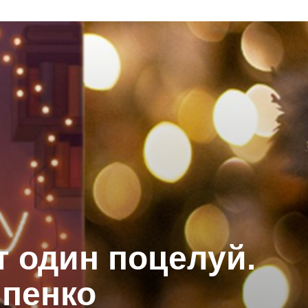
т один поцелуй.
пенко