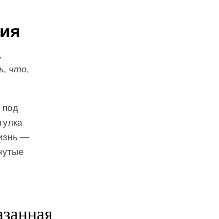
ния
,
, что,
 под
гулка
жизнь —
Гнутые
азанная