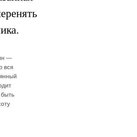
перенять
ика.
ин —
о вся
аянный
одит
 быть
хоту