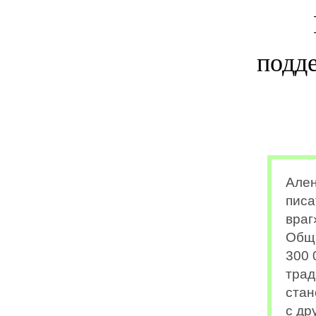
подде
Ален
писа
враг
Общи
300 
трад
стан
с др