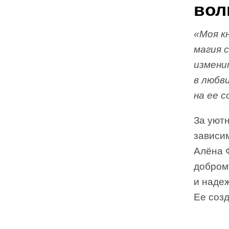
вол
«Моя к
магия 
измени
в любв
на ее с
За уют
зависим
Алёна Ф
доброму
и надеж
Ее созд