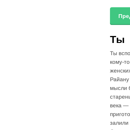
Пре
Ты
Ты вспо
кому-то
женски
Райану 
мысли б
старен
века —
пригото
залили 