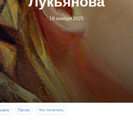
Лукьянова
19 ноября 2025
рывок
Проза
Что почитать