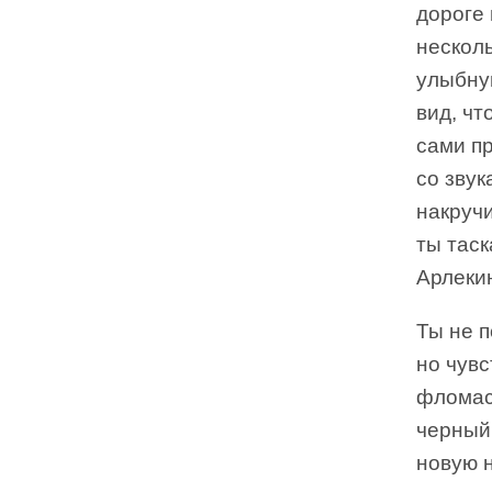
дороге
несколь
улыбнув
вид, чт
сами пр
со звук
накручи
ты таск
Арлеки
Ты не 
но чувс
фломаст
черный.
новую н