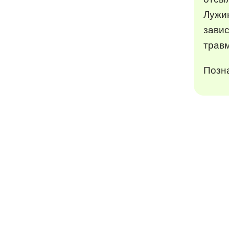
Лужин
зави
травм
Позна