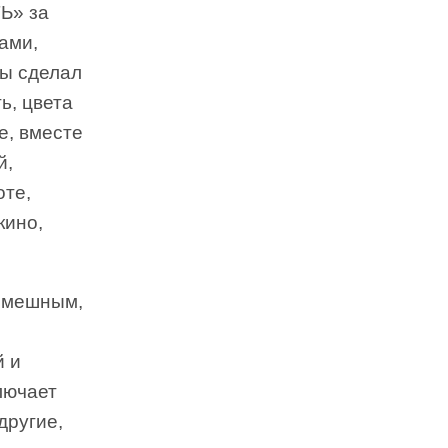
Ь» за
ками,
ты сделал
ь, цвета
е, вместе
й,
оте,
кино,
 смешным,
й и
лючает
другие,