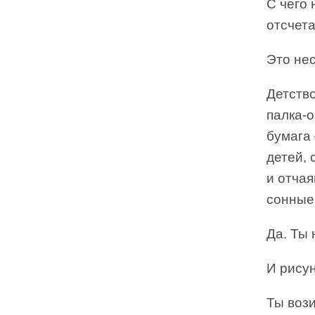
С чего 
отсчета
Это нес
Детство
палка-о
бумага 
детей, 
и отча
сонные
Да. Ты 
И рисун
Ты воз