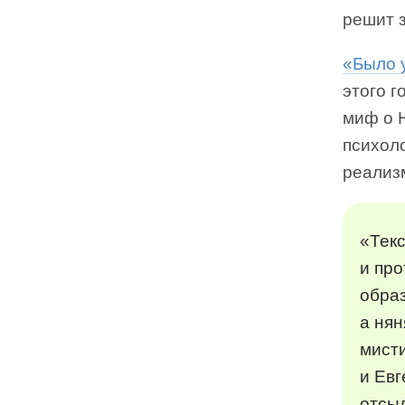
решит з
«Было 
этого 
миф о 
психоло
реализ
«Текс
и про
образ
а нян
мисти
и Ев
отсыл