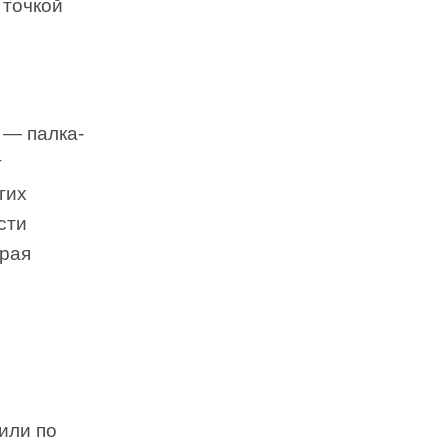
 точкой
 — палка-
т
гих
сти
ирая
или по