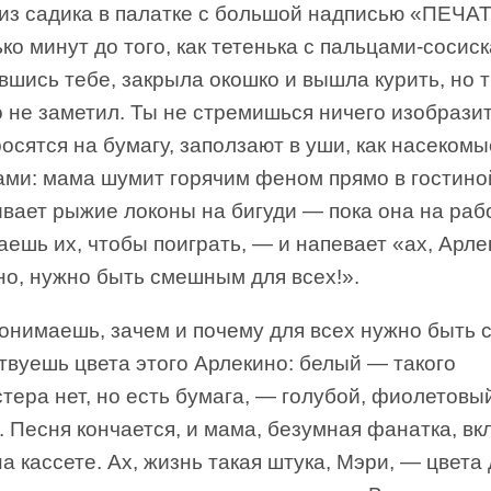
 из садика в палатке с большой надписью «ПЕЧАТ
ко минут до того, как тетенька с пальцами-сосис
шись тебе, закрыла окошко и вышла курить, но 
о не заметил. Ты не стремишься ничего изобразит
осятся на бумагу, заползают в уши, как насекомы
ами: мама шумит горячим феном прямо в гостино
вает рыжие локоны на бигуди — пока она на раб
аешь их, чтобы поиграть, — и напевает «ах, Арле
но, нужно быть смешным для всех!».
понимаешь, зачем и почему для всех нужно быть
твуешь цвета этого Арлекино: белый — такого
ера нет, но есть бумага, — голубой, фиолетовы
 Песня кончается, и мама, безумная фанатка, вк
а кассете. Ах, жизнь такая штука, Мэри, — цвета 