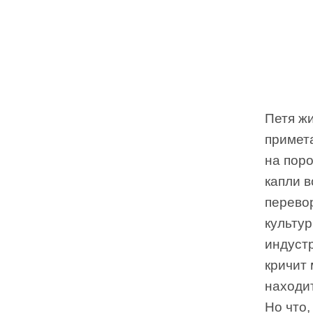
Петя ж
примета
на поро
капли в
перевор
культур
индустр
кричит 
находи
Но что,