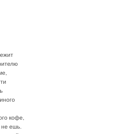
лежит
орителю
ме,
Эти
ь
иного
ого кофе,
 не ешь.