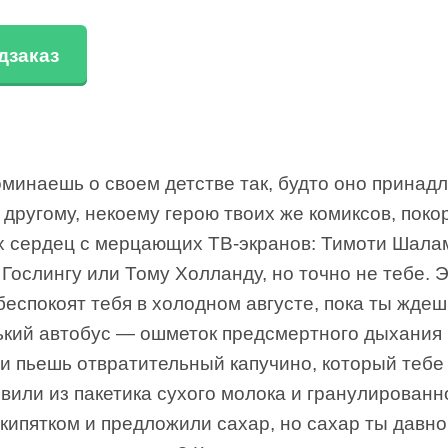
дзаказ
минаешь о своем детстве так, будто оно принад
 другому, некоему герою твоих же комиксов, пок
х сердец с мерцающих ТВ-экранов: Тимоти Шала
Гослингу или Тому Холланду, но точно не тебе. 
еспокоят тебя в холодном августе, пока ты ждеш
ький автобус — ошметок предсмертного дыхания 
 и пьешь отвратительный капучино, который тебе
вили из пакетика сухого молока и гранулированн
кипятком и предложили сахар, но сахар ты давно