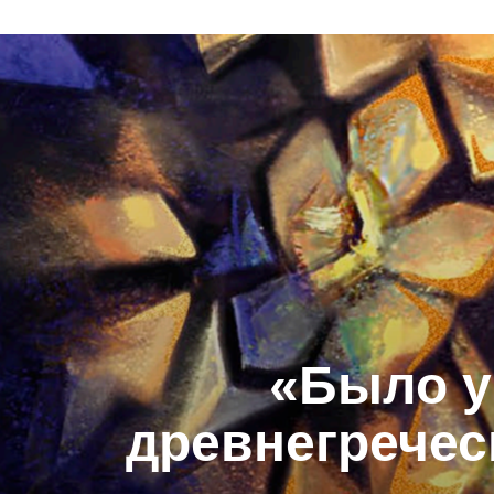
«Было у
древнегречес