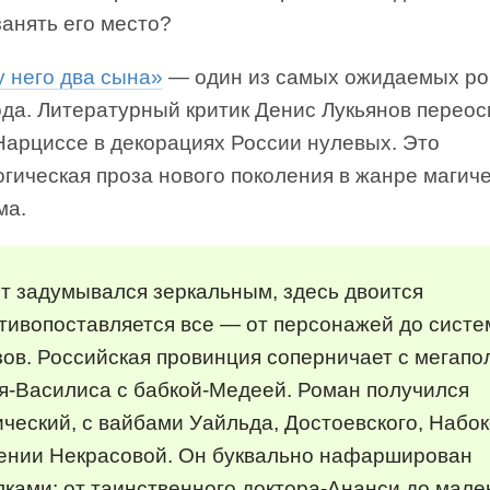
анять его место?
у него два сына»
— один из самых ожидаемых р
года. Литературный критик Денис Лукьянов перео
Нарциссе в декорациях России нулевых. Это
гическая проза нового поколения в жанре магич
ма.
т задумывался зеркальным, здесь двоится
тивопоставляется все — от персонажей до сист
ов. Российская провинция соперничает с мегапо
я-Василиса с бабкой-Медеей. Роман получился
ческий, с вайбами Уайльда, Достоевского, Набо
гении Некрасовой. Он буквально нафарширован
ками: от таинственного доктора-Ананси до мале