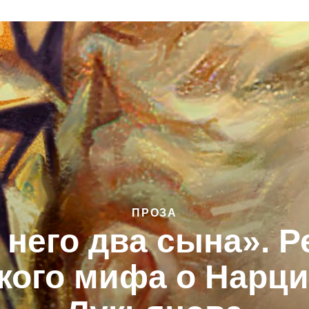
ПРОЗА
 него два сына». Р
кого мифа о Нарци