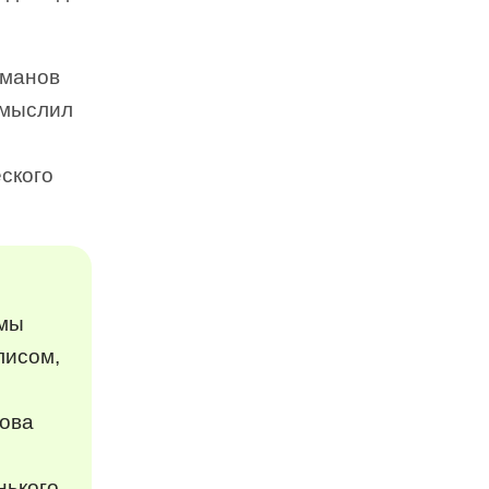
оманов
смыслил
еского
емы
лисом,
кова
нького