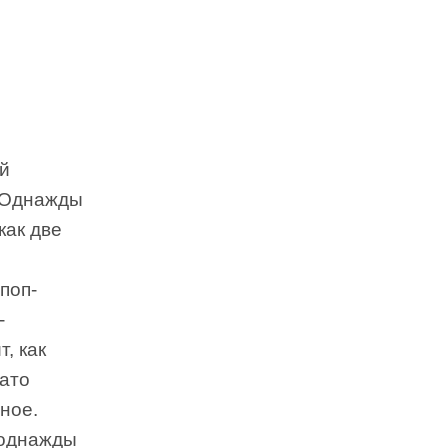
ый
. Однажды
как две
поп-
-
, как
Зато
ное.
, однажды