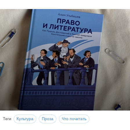
Теги
Культура
Проза
Что почитать