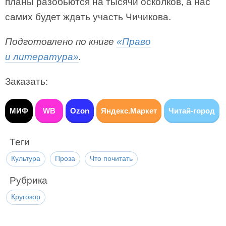
планы разобьются на тысячи осколков, а нас
самих будет ждать участь Чичикова.
Подготовлено по книге
«Право
и литература»
.
Заказать:
МИФ
WB
Ozon
Яндекс.Маркет
Читай-город
Теги
Культура
Проза
Что почитать
Рубрика
Кругозор