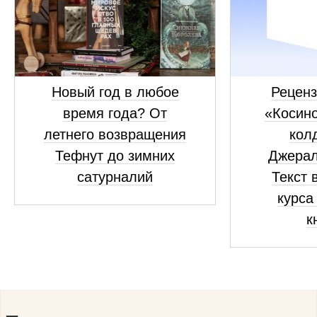
Новый год в любое
Реценз
время года? От
«Косино
летнего возвращения
кол
Тефнут до зимних
Джерал
сатурналий
Текст 
курса
к