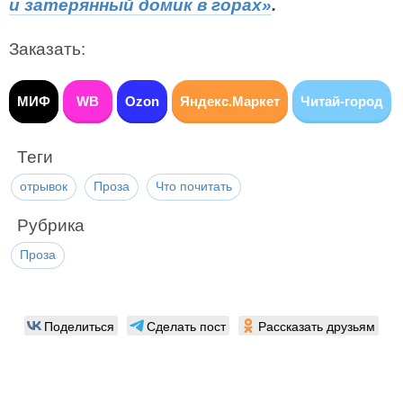
и затерянный домик в горах»
.
Заказать:
МИФ
WB
Ozon
Яндекс.Маркет
Читай-город
Теги
отрывок
Проза
Что почитать
Рубрика
Проза
Поделиться
Сделать пост
Рассказать друзьям