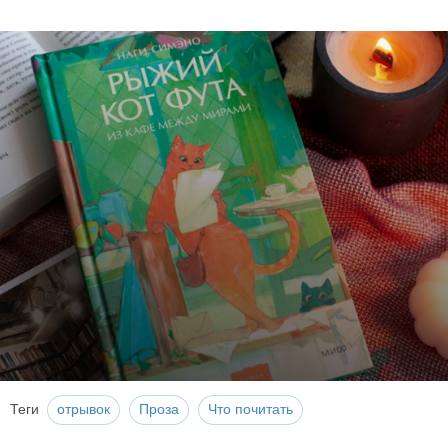
Теги
отрывок
Проза
Что почитать