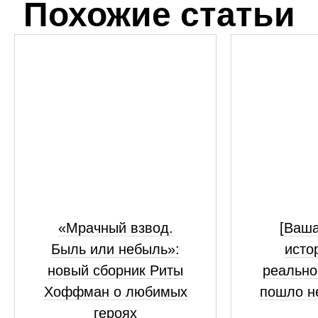
Похожие статьи
«Мрачный взвод.
[Ваш
Быль или небыль»:
исто
новый сборник Риты
реально
Хоффман о любимых
пошло н
героях