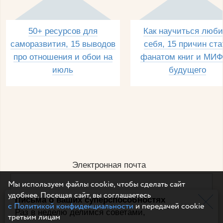
50+ ресурсов для
Как научиться люби
саморазвития, 15 выводов
себя, 15 причин ста
про отношения и обои на
фанатом книг и МИФ
июль
будущего
Электронная почта
Мы используем файлы cookie, чтобы сделать сайт
удобнее. Посещая сайт, вы соглашаетесь
Письма о ваших суперспособностях
Например, dulsineya@gmail.com
с Политикой конфиденциальности
и передачей cookie
Без спама и смс
Раз в неделю делимся советами,
третьим лицам