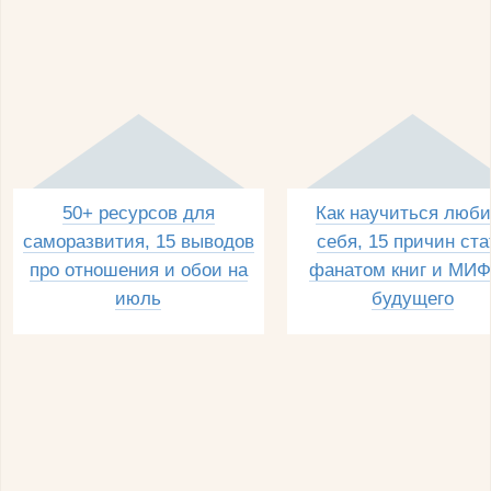
50+ ресурсов для
Как научиться люби
саморазвития, 15 выводов
себя, 15 причин ста
про отношения и обои на
фанатом книг и МИФ
июль
будущего