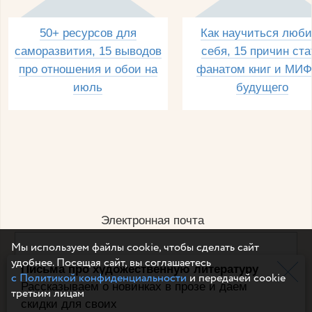
50+ ресурсов для
Как научиться люби
саморазвития, 15 выводов
себя, 15 причин ста
про отношения и обои на
фанатом книг и МИФ
июль
будущего
Электронная почта
Мы используем файлы cookie, чтобы сделать сайт
удобнее. Посещая сайт, вы соглашаетесь
Письма про художественную литературу
Например, dulsineya@gmail.com
с Политикой конфиденциальности
и передачей cookie
Без спама и смс
Рассказываем о новинках в прозе и даем
третьим лицам
скидки для своих