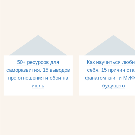
50+ ресурсов для
Как научиться люби
саморазвития, 15 выводов
себя, 15 причин ста
про отношения и обои на
фанатом книг и МИФ
июль
будущего