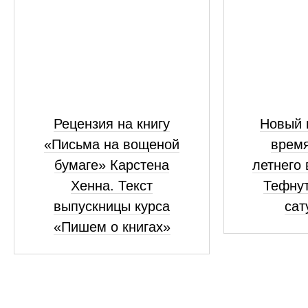
Рецензия на книгу
Новый 
«Письма на вощеной
время
бумаге» Карстена
летнего
Хенна. Текст
Тефнут
выпускницы курса
сат
«Пишем о книгах»