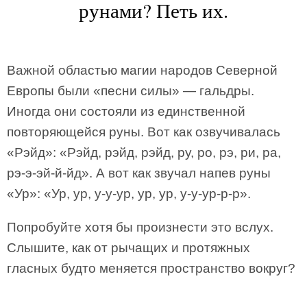
рунами? Петь их.
Важной областью магии народов Северной
Европы были «песни силы» — гальдры.
Иногда они состояли из единственной
повторяющейся руны. Вот как озвучивалась
«Рэйд»: «Рэйд, рэйд, рэйд, ру, ро, рэ, ри, ра,
рэ-э-эй-й-йд». А вот как звучал напев руны
«Ур»: «Ур, ур, у-у-ур, ур, ур, у-у-ур-р-р».
Попробуйте хотя бы произнести это вслух.
Слышите, как от рычащих и протяжных
гласных будто меняется пространство вокруг?