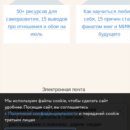
50+ ресурсов для
Как научиться люби
саморазвития, 15 выводов
себя, 15 причин ста
про отношения и обои на
фанатом книг и МИФ
июль
будущего
Электронная почта
Мы используем файлы cookie, чтобы сделать сайт
удобнее. Посещая сайт, вы соглашаетесь
Письма о ваших суперспособностях
Например, dulsineya@gmail.com
с Политикой конфиденциальности
и передачей cookie
Без спама и смс
Раз в неделю делимся советами,
третьим лицам
рассказываем о новинках, дарим скидки
Подписаться