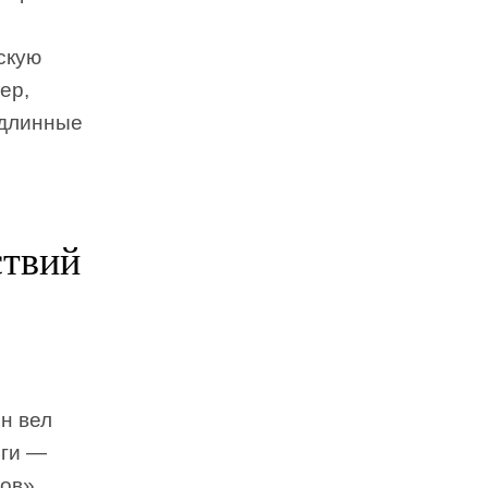
скую
ер,
одлинные
ствий
Он вел
иги —
ов»,