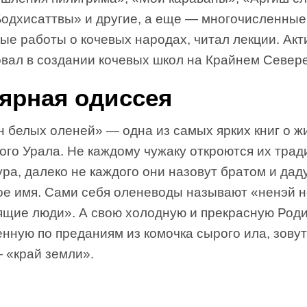
Бодхисаттвы» и другие, а еще — многочисленные
ые работы о кочевых народах, читал лекции. Акт
овал в создании кочевых школ на Крайнем Севере
ярная одиссея
н белых оленей» — одна из самых ярких книг о ж
ого Урала. Не каждому чужаку откроются их трад
ура, далеко не каждого они назовут братом и дад
ое имя. Сами себя оленеводы называют «ненэй 
ящие люди». А свою холодную и прекрасную Роди
нную по преданиям из комочка сырого ила, зовут
 «край земли».