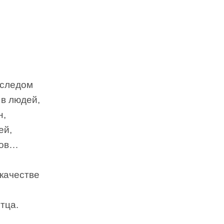
 следом
 в людей,
н,
ей,
ков…
качестве
тца.