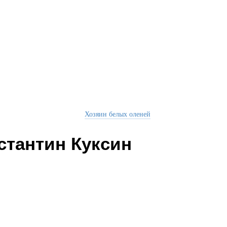
Хозяин белых оленей
стантин Куксин