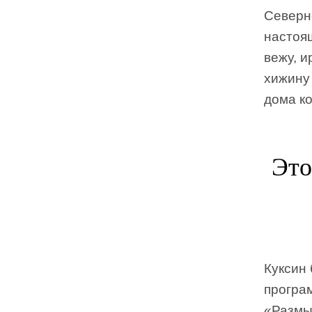
Северн
настоя
вежу, и
хижину 
дома ко
Это
Куксин 
програ
«Размы