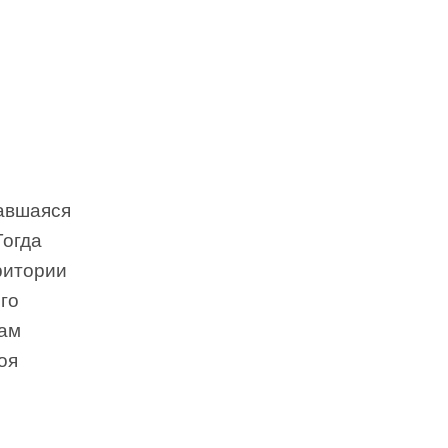
чавшаяся
Тогда
ритории
го
сам
оя