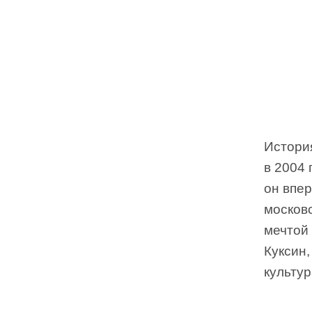
Истори
в 2004 
он впе
москов
мечтой 
Куксин,
культур