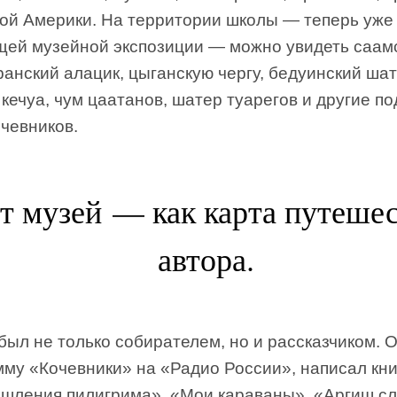
ой Америки. На территории школы — теперь уже
щей музейной экспозиции — можно увидеть саам
ранский алацик, цыганскую чергу, бедуинский шат
кечуа, чум цаатанов, шатер туарегов и другие п
чевников.
т музей — как карта путеше
автора.
был не только собирателем, но и рассказчиком. 
мму «Кочевники» на «Радио России», написал кн
шления пилигрима», «Мои караваны», «Аргиш сл