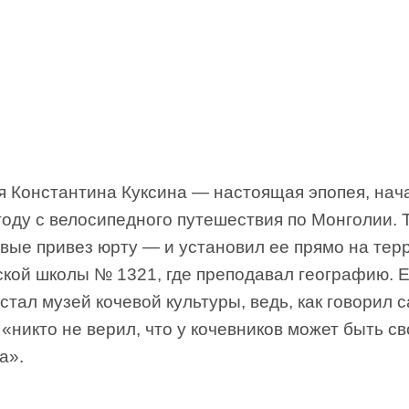
я Константина Куксина — настоящая эпопея, на
году с велосипедного путешествия по Монголии. 
рвые привез юрту — и установил ее прямо на тер
ской школы № 1321, где преподавал географию. Е
стал музей кочевой культуры, ведь, как говорил 
 «никто не верил, что у кочевников может быть св
а».