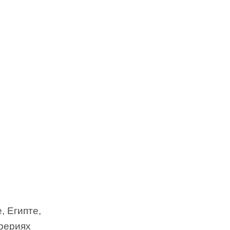
, Египте,
прериях