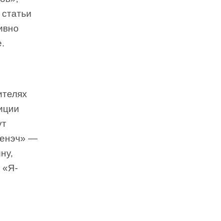
 статьи
ивно
.
ителях
иции
ут
ненэч» —
ну,
 «Я-