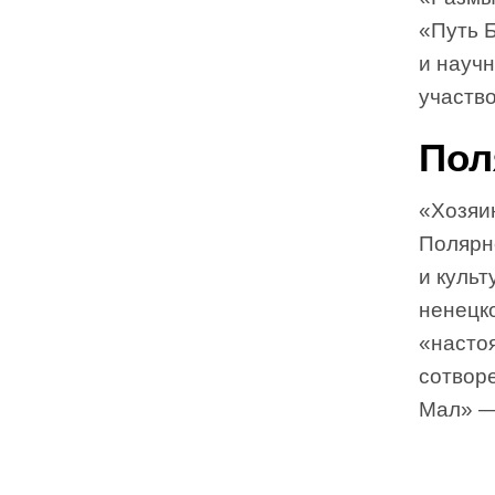
«Путь 
и научн
участв
Пол
«Хозяи
Полярн
и культ
ненецк
«насто
сотворе
Мал» —