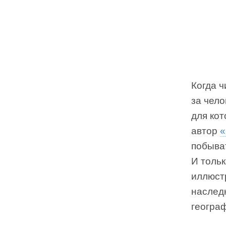
Когда ч
за чело
для кот
автор
«
побыват
И тольк
иллюст
наследн
геогра