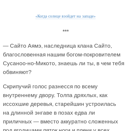
«Когда солнце взойдет на западе»
***
— Сайто Аямэ, наследница клана Сайто,
благословенная нашим богом-покровителем
Сусаноо-но-Микото, знаешь ли ты, в чем тебя
обвиняют?
Скрипучий голос разнесся по всему
внутреннему двору. Толпа дряхлых, как
иссохшие деревья, старейшин устроилась
на длинной энгаве в позах едва ли
приличных — вместо аккуратно сложенных
под ягодицами пяток ноги и плечи у всех