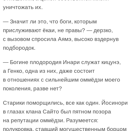
уничтожать их.
— Значит ли это, что боги, которым
прислуживают ёкаи, не правы? — дерзко,
с вызовом спросила Аямэ, высоко вздернув
подбородок.
— Богине плодородия Инари служат кицунэ,
а Генко, одна из них, даже состоит
в отношениях с сильнейшим оммёдзи моего
поколения, разве нет?
Старики поморщились, все как один. Йосинори
в глазах клана Сайто был пятном позора
на репутации оммёдзи. Разумеется:
полукровка, ставший могущественным борцом