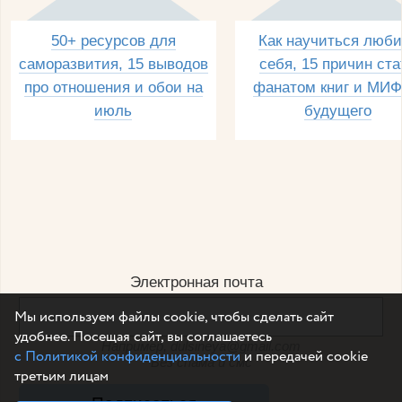
50+ ресурсов для
Как научиться люби
саморазвития, 15 выводов
себя, 15 причин ста
про отношения и обои на
фанатом книг и МИФ
июль
будущего
Электронная почта
Мы используем файлы cookie, чтобы сделать сайт
удобнее. Посещая сайт, вы соглашаетесь
Например, dulsineya@gmail.com
с Политикой конфиденциальности
и передачей cookie
Без спама и смс
третьим лицам