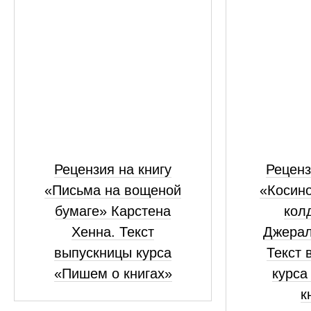
Рецензия на книгу
Реценз
«Письма на вощеной
«Косино
бумаге» Карстена
кол
Хенна. Текст
Джерал
выпускницы курса
Текст 
«Пишем о книгах»
курса
к