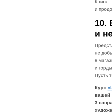
Книга —
и прод
10.
и н
Предста
не добь
в магаз
и горды
Пусть т
Курс
«
вашей 
3 напр
художе