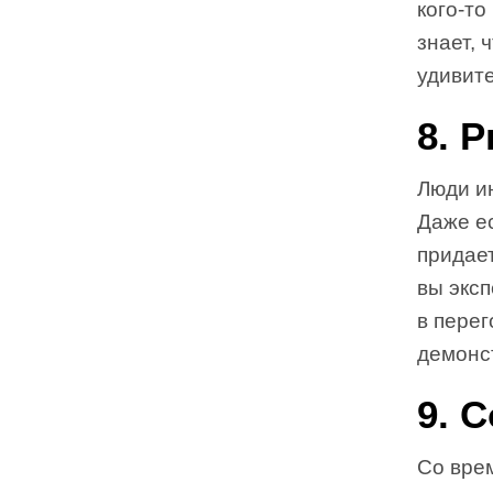
кого-то
знает, 
удивит
8. 
Люди ин
Даже ес
придает
вы эксп
в пере
демонс
9. 
Со врем