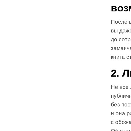
воз
После в
вы даж
до сотр
замаяч
книга с
2. 
Не все 
публичн
без пос
и она р
с обож
Об это