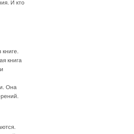
ия. И кто
 книге.
ая книга
ли
и. Она
ерений.
аются.