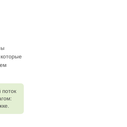
ны
 которые
тем
 поток
агом:
жке.