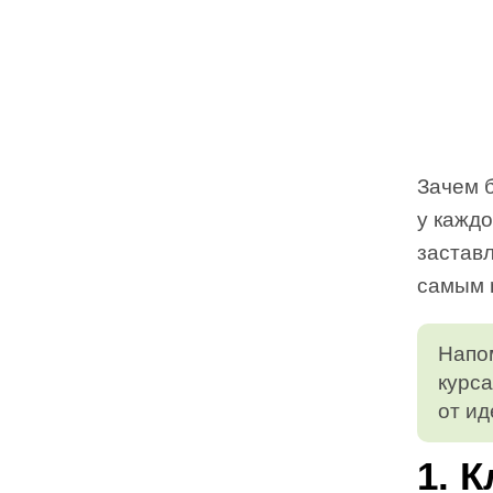
Зачем б
у каждо
заставл
самым m
Напом
курс
от ид
1. 