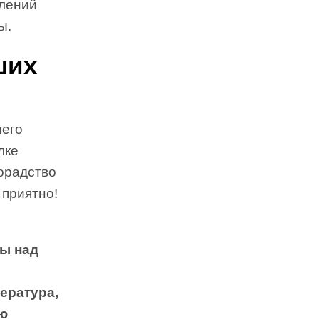
олений
ы.
ших
чего
лке
лорадство
 приятно!
ты над
ература,
ию