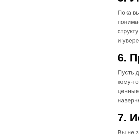
Пока вы
понимае
структ
и увере
6. 
Пусть д
кому-то
ценные 
наверн
7. 
Вы не з