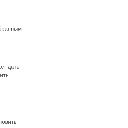
обранным
ет дать
рить
хновить