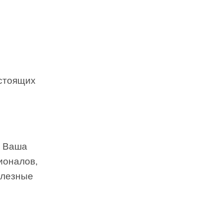
астоящих
. Ваша
ионалов,
олезные