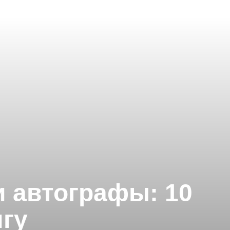
и автографы: 10
игу