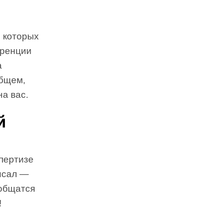
о которых
еренции
а
общем,
на вас.
й
спертизе
писал —
ообщатся
!