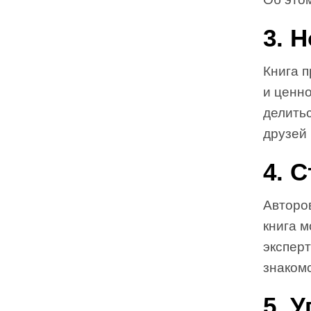
3. 
Книга 
и ценно
делитьс
друзей
4. 
Авторо
книга 
экспер
знакомс
5. 