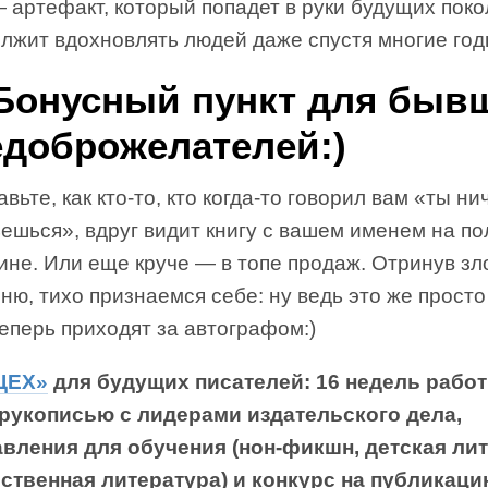
 артефакт, который попадет в руки будущих пок
олжит вдохновлять людей даже спустя многие год
 Бонусный пункт для быв
едоброжелателей:)
вьте, как кто-то, кто когда-то говорил вам «ты ни
ешься», вдруг видит книгу с вашем именем на по
ине. Или еще круче — в топе продаж. Отринув з
ню, тихо признаемся себе: ну ведь это же просто
еперь приходят за автографом:)
ЦЕХ»
для будущих писателей: 16 недель рабо
рукописью с лидерами издательского дела,
авления для обучения (нон-фикшн, детская лит
ственная литература) и конкурс на публикац