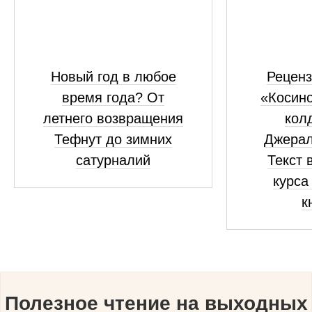
Новый год в любое
Реценз
время года? От
«Косино
летнего возвращения
кол
Тефнут до зимних
Джерал
сатурналий
Текст 
курса
к
Полезное чтение на выходных