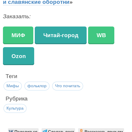
и славянские оборотни
»
Заказать:
МИФ
Читай-город
WB
Ozon
Теги
Мифы
фольклор
Что почитать
Рубрика
Культура
Поделиться
Сделать пост
Рассказать друзьям