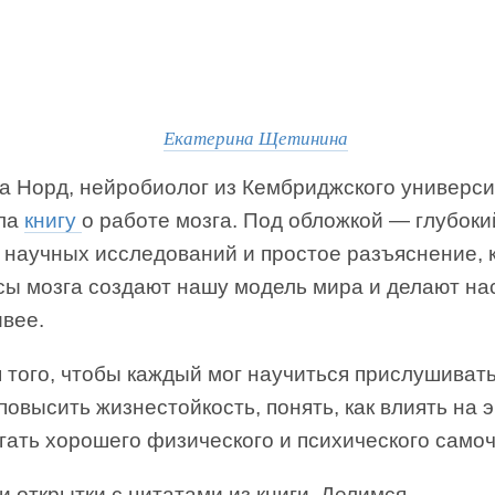
Екатерина Щетинина
а Норд, нейробиолог из Кембриджского универси
ла
книгу
о работе мозга. Под обложкой — глубоки
 научных исследований и простое разъяснение, 
сы мозга создают нашу модель мира и делают на
ивее.
 того, чтобы каждый мог научиться прислушиват
 повысить жизнестойкость, понять, как влиять на 
гать хорошего физического и психического самоч
 открытки с цитатами из книги. Делимся.