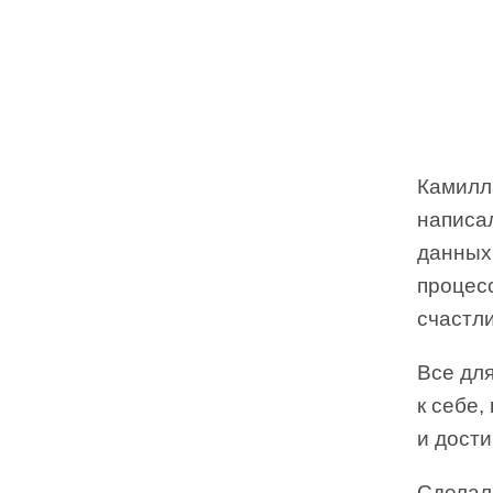
Камилл
написа
данных
процес
счастл
Все для
к себе,
и дости
Сделали