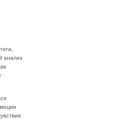
тета,
й анализ
как
с
ься
эмоции
увствия.