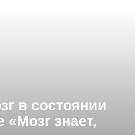
зг в состоянии
 «Мозг знает,