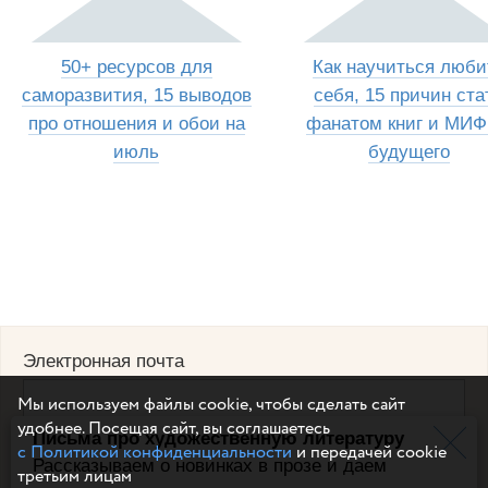
50+ ресурсов для
Как научиться люби
саморазвития, 15 выводов
себя, 15 причин ста
про отношения и обои на
фанатом книг и МИФ
июль
будущего
Электронная почта
Мы используем файлы cookie, чтобы сделать сайт
удобнее. Посещая сайт, вы соглашаетесь
Письма про художественную литературу
Например, dulsineya@gmail.com
с Политикой конфиденциальности
и передачей cookie
Без спама и смс
Рассказываем о новинках в прозе и даем
третьим лицам