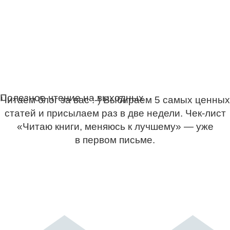
Полезное чтение на выходных
Читаем блог за вас :-) Выбираем 5 самых ценных
статей и присылаем раз в две недели. Чек-лист
«Читаю книги, меняюсь к лучшему» — уже
в первом письме.