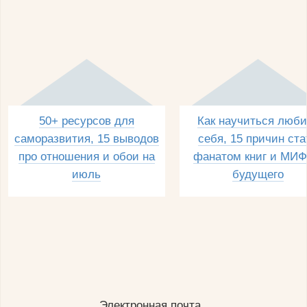
50+ ресурсов для
Как научиться люби
саморазвития, 15 выводов
себя, 15 причин ста
про отношения и обои на
фанатом книг и МИФ
июль
будущего
Электронная почта