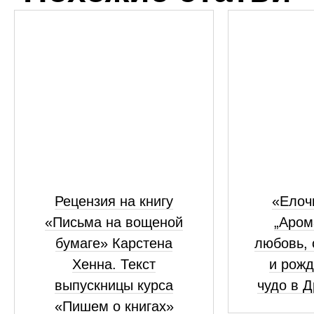
Рецензия на книгу
«Елоч
«Письма на вощеной
„Аром
бумаге» Карстена
любовь, 
Хенна. Текст
и рожд
выпускницы курса
чудо в 
«Пишем о книгах»