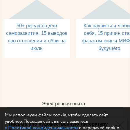
50+ ресурсов для
Как научиться люби
саморазвития, 15 выводов
себя, 15 причин ста
про отношения и обои на
фанатом книг и МИФ
июль
будущего
Электронная почта
Мы используем файлы cookie, чтобы сделать сайт
удобнее. Посещая сайт, вы соглашаетесь
Письма про художественную литературу
Например, dulsineya@gmail.com
с Политикой конфиденциальности
и передачей cookie
Без спама и смс