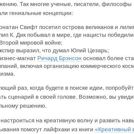
жению. Так многие ученые, писатели, философы
али гениальные концепции:
онатан Свифт посетил острова великанов и лили
лип К. Дик побывал в мире, где нацисты победили
 Второй мировой войне;
кспир выразил, что думал Юлий Цезарь;
бизнес-магнат
Ричард Брэнсон
основал более ста
мпаний, включая организацию коммерческого кос
ризма.
ющий раз, когда будете в поиске идеи, попробуй
ть сценарий в своей голове. Возможно, вы увиди
альному решению.
 настроиться на креативную волну и развить нав
ывания помогут лайфхаки из книги
«Креативный 