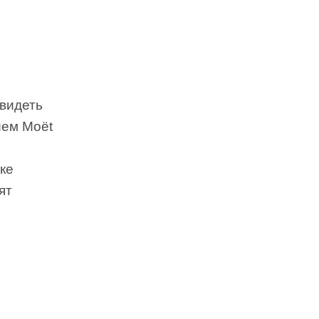
 видеть
ием Moёt
ке
ят