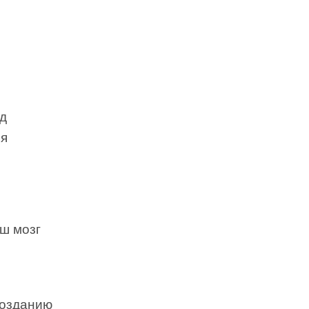
ад
ля
аш мозг
созданию