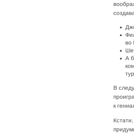
вообра
создав
Дж
Фи
во
Ше
А 
ко
ту
В следу
проигра
к гени
Кстати,
придум