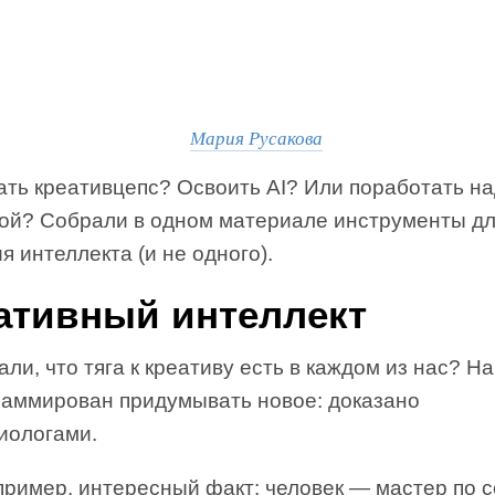
Мария Русакова
ать креативцепс? Освоить AI? Или поработать н
кой? Собрали в одном материале инструменты д
я интеллекта (и не одного).
ативный интеллект
али, что тяга к креативу есть в каждом из нас? Н
раммирован придумывать новое: доказано
иологами.
апример, интересный факт: человек — мастер по 