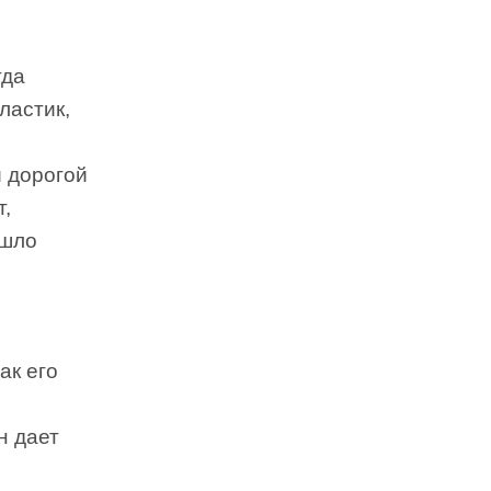
гда
ластик,
й дорогой
т,
ошло
ак его
н дает