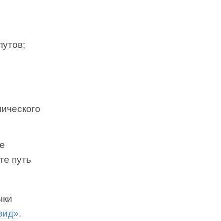
путов;
мического
те
те путь
ыки
вид»
.