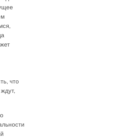
дущее
ем
мся,
да
ожет
ть, что
 ждут,
то
альности
ай