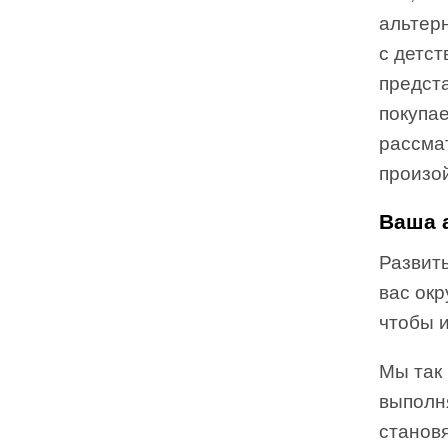
альтер
с детст
предст
покупа
рассма
произой
Ваша 
Развить
вас окр
чтобы и
Мы так 
выполн
станов