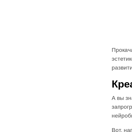
Прокач
эстети
развити
Кре
А вы зн
запрог
нейроб
Вот, н