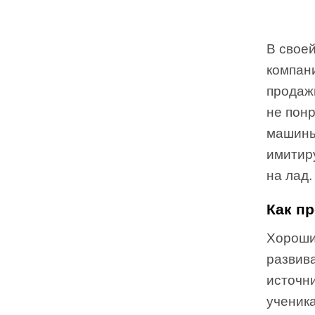
В свое
компани
продаж
не понр
машины
имитир
на лад.
Как п
Хороший
развив
источни
ученик