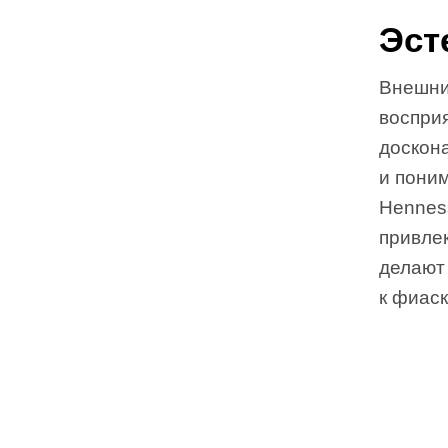
Эст
Внешний
воспри
доскон
и поним
Henness
привлек
делают
к фиаск