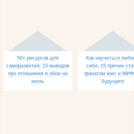
50+ ресурсов для
Как научиться люби
саморазвития, 15 выводов
себя, 15 причин ста
про отношения и обои на
фанатом книг и МИФ
июль
будущего