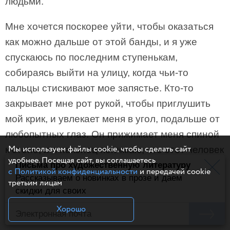
людьми.
Мне хочется поскорее уйти, чтобы оказаться
как можно дальше от этой банды, и я уже
спускаюсь по последним ступенькам,
собираясь выйти на улицу, когда чьи-то
пальцы стискивают мое запястье. Кто-то
закрывает мне рот рукой, чтобы приглушить
мой крик, и увлекает меня в угол, подальше от
любопытных глаз. Он прижимает меня спиной
Мы используем файлы cookie, чтобы сделать сайт
к стене, и я наконец понимаю, что этот человек
удобнее. Посещая сайт, вы соглашаетесь
— Кларк.
Письма про художественную литературу
с Политикой конфиденциальности
и передачей cookie
Рассказываем о новинках в прозе и даем
третьим лицам
Отрывок из романа
«Сыновья Дьявола».
скидки для своих
Хорошо
Обложка
отсюда.