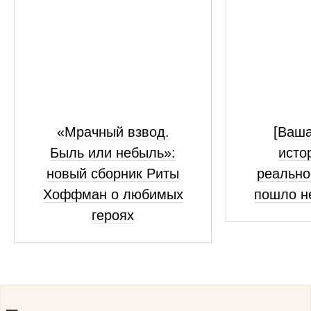
«Мрачный взвод.
[Ваш
Быль или небыль»:
исто
новый сборник Риты
реально
Хоффман о любимых
пошло н
героях