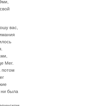
Эми,
 свой
ошу вас,
нимания
вилось
я.
ами,
е Мег.
а потом
ег
кие
 ни была
теринском