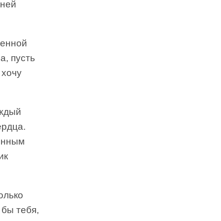
 ней
женной
а, пусть
 хочу
аждый
ердца.
венным
ик
олько
 бы тебя,