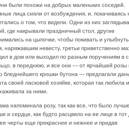
 Они были похожи на добрых маленьких соседей.
ные лица сияли от возбуждения, и, покачиваясь н
тались о том, что видели. Одни из них заглядыва
й, где накрывали праздничный стол, другие
нимались на цыпочки, чтобы покивать и улыбнуть
, наряжавшим невесту, третьи приветственно ма
дил в дом или выходил по разным поручениям в с
ьцо, в переднюю, и все они — от ярчайшей розы
до бледнейшего крошки бутона — предлагали дан
та своей ласковой хозяйке, которая так любила и
хаживала за ними.
ама напоминала розу, так как все, что было лучш
ше и сердце, как будто расцвело на ее лице в тот 
 ее черты еще прекраснее и нежнее и придав