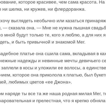
ование, которое красивее, чем сама красота. На
 ни шелка, ни кружев, ни флердоранжа.
 хочу выглядеть необычно или казаться принаря
, — сказала она. — Мне не нужна пышная свадьб
о мной будут только те, кого я люблю, а для них я
деть, и быть привычной и знакомой Мег.
вадебное платье она сшила сама, вкладывая в к
 нежные надежды и невинные мечты девичьего с
 заплели в косы и уложили ее волосы, а единст
ием, которое она приколола к платью, был букет
ей, любимых цветов «ее Джона».
м наряде ты все та же наша родная милая Мег, т
чаровательная и прелестная, что я крепко обняла