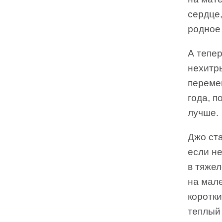
сердце,
родное 
А тепер
нехитры
переме
года, п
лучше.
Джо ста
если н
в тяжел
на мал
коротки
теплый 