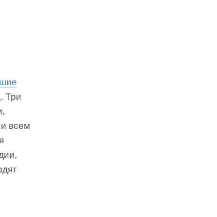
шие
. Три
и,
ни всем
я
дии,
одят
о