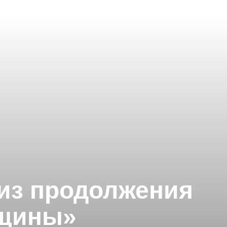
 из продолжения
нщины»