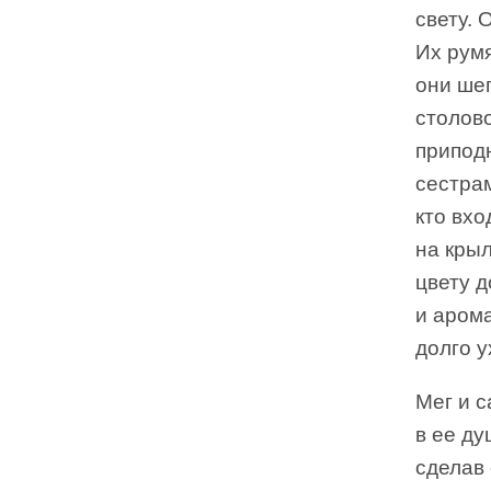
свету.
Их румя
они шеп
столово
припод
сестрам
кто вхо
на крыл
цвету 
и арома
долго у
Мег и с
в ее ду
сделав