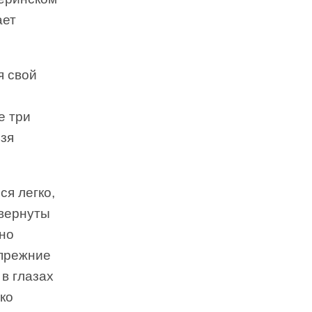
ает
я свой
е три
ьзя
ся легко,
свернуты
ьно
 прежние
 в глазах
ько