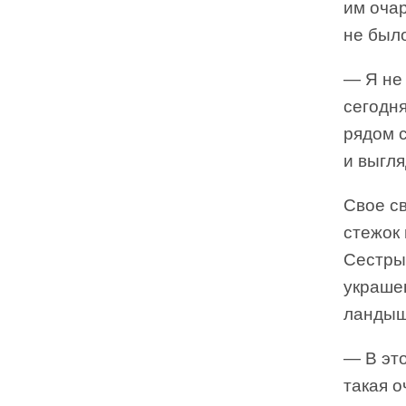
им очар
не было
— Я не
сегодня
рядом с
и выгля
Свое с
стежок
Сестры
украшен
ландыш
— В это
такая о