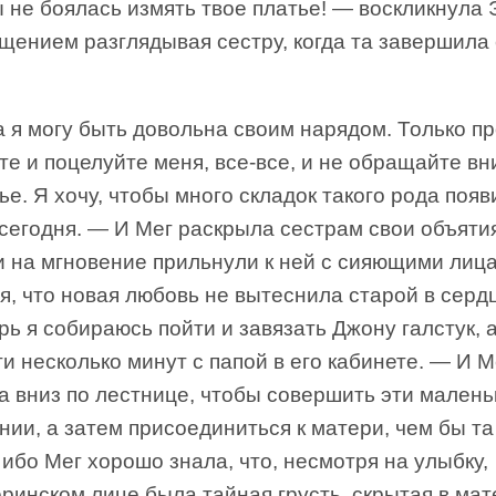
 не боялась измять твое платье! — воскликнула 
щением разглядывая сестру, когда та завершила
 я могу быть довольна своим нарядом. Только пр
е и поцелуйте меня, все-все, и не обращайте в
ье. Я хочу, чтобы много складок такого рода поя
сегодня. — И Мег раскрыла сестрам свои объяти
и на мгновение прильнули к ней с сияющими лиц
я, что новая любовь не вытеснила старой в сердц
ь я собираюсь пойти и завязать Джону галстук, 
и несколько минут с папой в его кабинете. — И М
а вниз по лестнице, чтобы совершить эти малень
ии, а затем присоединиться к матери, чем бы та
 ибо Мег хорошо знала, что, несмотря на улыбку,
ринском лице была тайная грусть, скрытая в ма