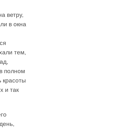
а ветру,
ли в окна
ся
хали тем,
ад,
 в полном
ь красоты
х и так
его
день,