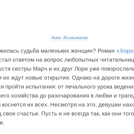
Анна Жамьянова
ожилась судьба маленьких женщин? Роман
«Хоро
стал ответом на вопрос любопытных читательниц
устя сестры Марч и их друг Лори уже повзрослел
 их ждут новые открытия. Однако на дороге жиз
я пройти испытания: от печального урока ведени
го хозяйства до разочарования в любви и траге
 коснется их всех. Несмотря на это, девушки нах
 свое счастье. Пусть и не всегда так, как они тог
и.