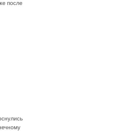
же после
роснулись
лнечному