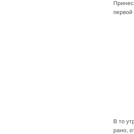
Принес
первой 
В то ут
рано, о