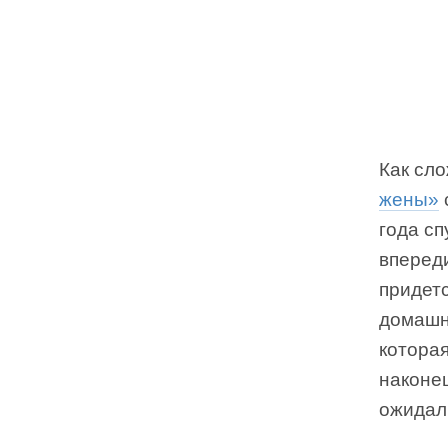
Как сл
жены»
года сп
впереди
придетс
домашне
которая
наконец
ожидал