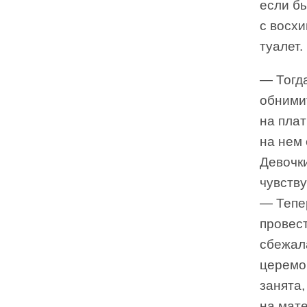
если бы
с восхи
туалет.
— Тогда
обнимит
на плат
на нем 
Девочк
чувству
— Тепер
провест
сбежал
церемон
занята,
на мате