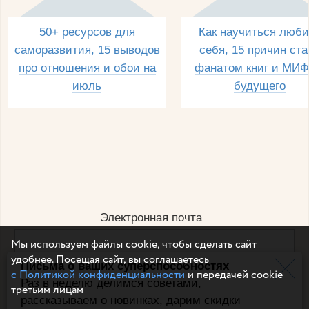
50+ ресурсов для
Как научиться люби
саморазвития, 15 выводов
себя, 15 причин ста
про отношения и обои на
фанатом книг и МИФ
июль
будущего
Электронная почта
Мы используем файлы cookie, чтобы сделать сайт
удобнее. Посещая сайт, вы соглашаетесь
Письма о ваших суперспособностях
Например, dulsineya@gmail.com
с Политикой конфиденциальности
и передачей cookie
Без спама и смс
Раз в неделю делимся советами,
третьим лицам
рассказываем о новинках, дарим скидки