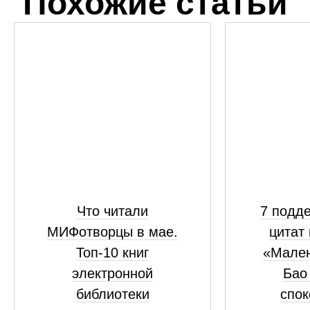
Похожие статьи
Что читали
7 подд
МИФотворцы в мае.
цитат 
Топ-10 книг
«Мален
электронной
Бао 
библиотеки
спок