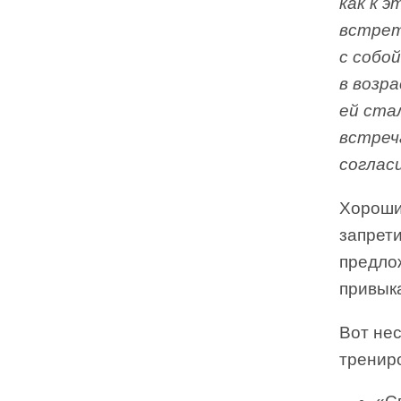
как к э
встрет
с собой
в возра
ей ста
встреч
соглас
Хороши
запрети
предлож
привыка
Вот не
тренир