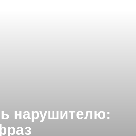
ть нарушителю:
фраз