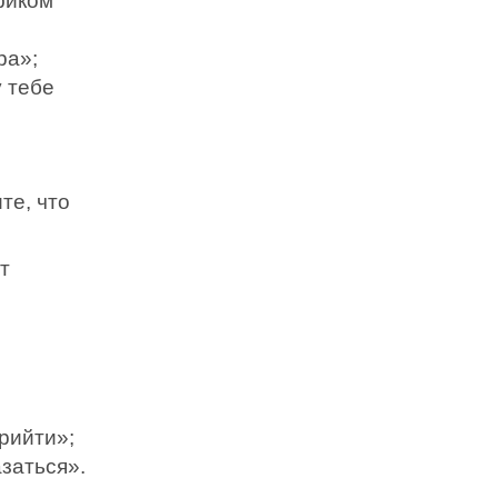
фиком
ра»;
у тебе
те, что
т
рийти»;
заться».