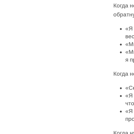
Когда 
обратну
«Я
вес
«М
«М
я 
Когда 
«С
«Я 
чт
«Я
пр
Когда н