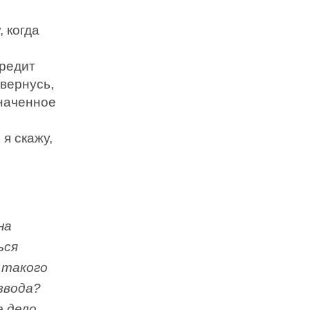
 когда
вредит
 вернусь,
значенное
я скажу,
на
ься
 такого
звода?
е дело,