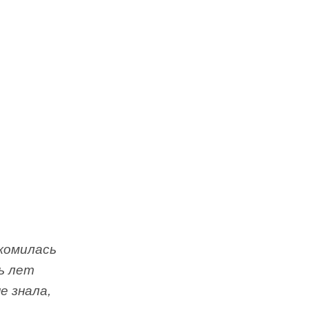
акомилась
ть лет
е знала,