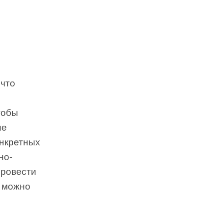
 что
тобы
ые
онкретных
но-
провести
е можно