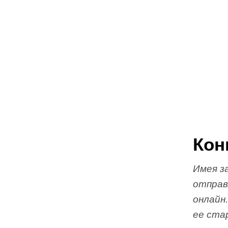
Кон
Имея з
отправ
онлайн.
ее стар