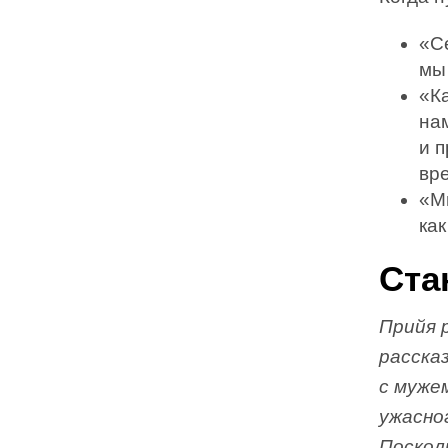
«Се
мы
«Ка
нам
и 
вре
«Мн
как
Ста
Прийя 
расска
с муже
ужасно
Посколь