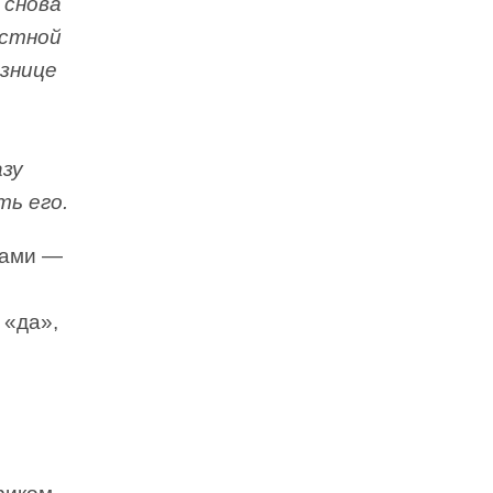
 снова
естной
азнице
азу
ть его.
вами —
 «да»,