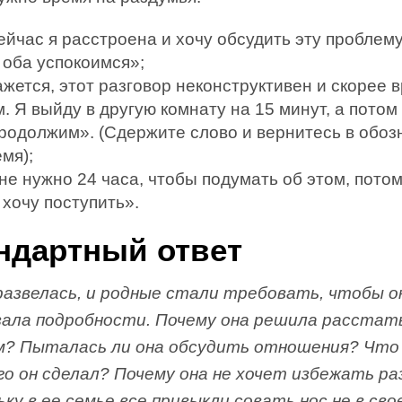
йчас я расстроена и хочу обсудить эту проблему,
 оба успокоимся»;
жется, этот разговор неконструктивен и скорее 
. Я выйду в другую комнату на 15 минут, а потом
продолжим». (Сдержите слово и вернитесь в обо
мя);
е нужно 24 часа, чтобы подумать об этом, потом 
 хочу поступить».
ндартный ответ
развелась, и родные стали требовать, чтобы о
зала подробности. Почему она решила расстат
м? Пыталась ли она обсудить отношения? Что
го он сделал? Почему она не хочет избежать ра
ку в ее семье все привыкли совать нос не в сво