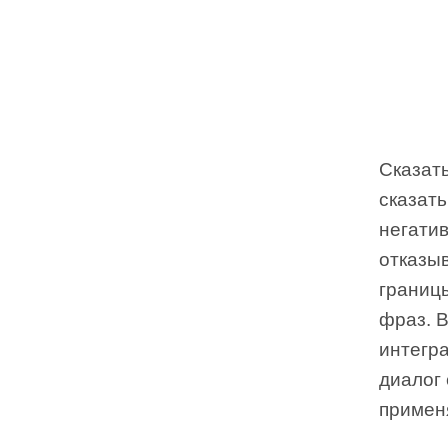
Сказать
сказать
негатив
отказы
границы
фраз. В
интегра
диалог
примен