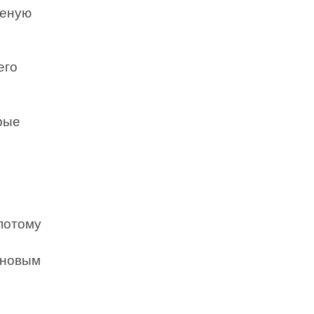
шеную
его
рые
 потому
 новым