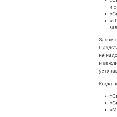
«С
и о
«С
«О
зав
Запомни
Предста
не надо
и вежли
устана
Когда н
«Сп
«С
«М