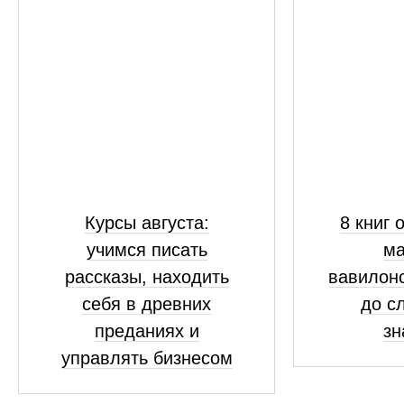
Курсы августа:
8 книг 
учимся писать
ма
рассказы, находить
вавилонс
себя в древних
до с
преданиях и
зн
управлять бизнесом