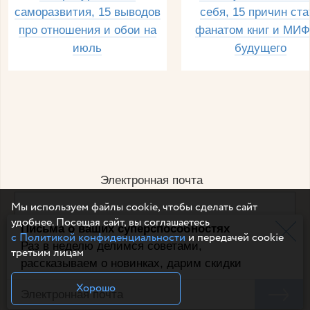
саморазвития, 15 выводов
себя, 15 причин ста
про отношения и обои на
фанатом книг и МИФ
июль
будущего
Электронная почта
Мы используем файлы cookie, чтобы сделать сайт
удобнее. Посещая сайт, вы соглашаетесь
Письма о ваших суперспособностях
Например, dulsineya@gmail.com
с Политикой конфиденциальности
и передачей cookie
Без спама и смс
Раз в неделю делимся советами,
третьим лицам
рассказываем о новинках, дарим скидки
Подписаться
Хорошо