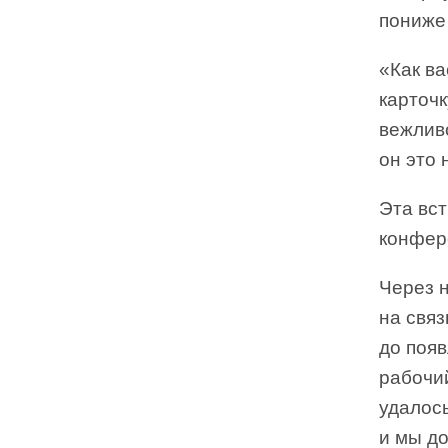
пониже 
«Как в
карточк
вежливо
он это 
Эта вст
конфер
Через н
на связ
до появ
рабочий
удалось
и мы д