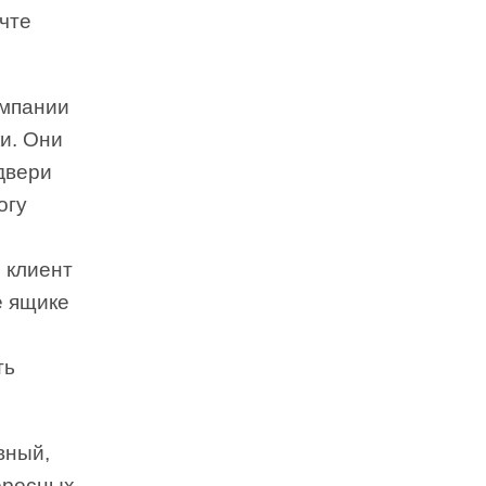
чте
омпании
ки. Они
двери
огу
 клиент
е ящике
ть
вный,
ересных.