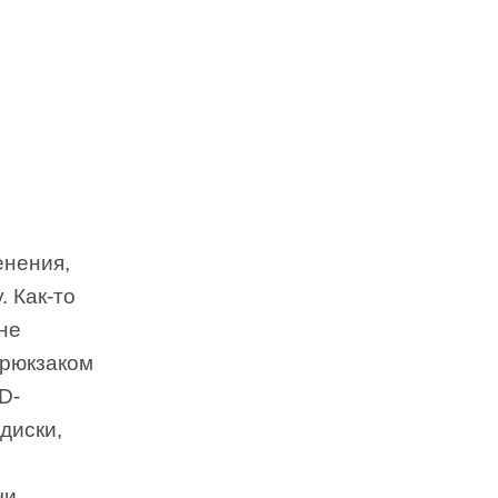
енения,
. Как-то
мне
 рюкзаком
D-
диски,
чи