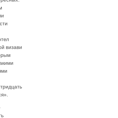
м
ли
сти
,
отел
мой визави
торым
такими
ями
о
 тридцать
ся».
е
ть