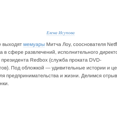
Елена Исупова
 выходят
мемуары
Митча Лоу, сооснователя Netfl
а в сфере развлечений, исполнительного директ
м президента Redbox (служба проката DVD-
тов). Под обложкой — удивительные истории и ц
для предпринимательства и жизни. Делимся отры
нки.