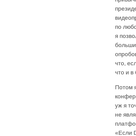
презид
видеоп
по любо
я позво
больши
опробов
что, ес
что и в
Потом я
конфер
уж я то
не явл
платфо
«Если D