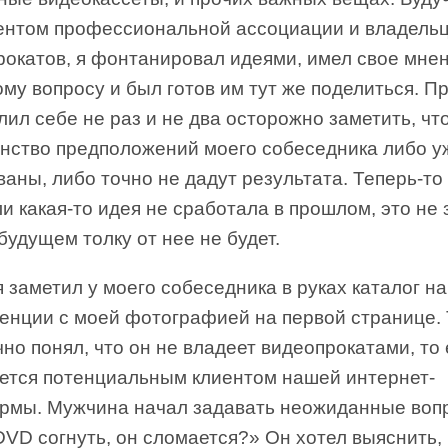
ентом профессиональной ассоциации и владель
рокатов, я фонтанировал идеями, имел свое мне
му вопросу и был готов им тут же поделиться. П
лил себе не раз и не два осторожно заметить, чт
нство предположений моего собеседника либо у
аны, либо точно не дадут результата. Теперь-то 
ли какая-то идея не сработала в прошлом, это не 
 будущем толку от нее не будет.
 заметил у моего собеседника в руках каталог н
енции с моей фотографией на первой странице. 
чно понял, что он не владеет видеопрокатами, то 
яется потенциальным клиентом нашей интернет-
рмы. Мужчина начал задавать неожиданные воп
VD согнуть, он сломается?» Он хотел выяснить, 