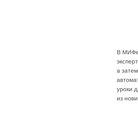
В МИФе
эксперт
а зате
автома
уроки 
из нови