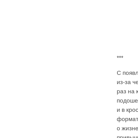
***
С появ
из-за ч
раз на 
подоше
и в кро
формате
о жизн
привыч