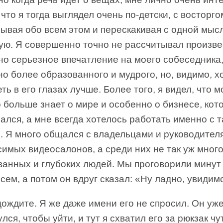
что я тогда выглядел очень по-детски, с восторго
ывая обо всем этом и перескакивая с одной мыс
гую. Я совершенно точно не рассчитывал произве
но серьезное впечатление на моего собеседника
о более образованного и мудрого, но, видимо, х
ть в его глазах лучше. Более того, я видел, что 
 больше знает о мире и особенно о бизнесе, ко
ался, а мне всегда хотелось работать именно с 
. Я много общался с владельцами и руководител
имых видеосалонов, а среди них не так уж мног
ванных и глубоких людей. Мы проговорили минут
 сем, а потом он вдруг сказал: «Ну ладно, увидим
дождите. Я же даже имени его не спросил. Он уж
лся, чтобы уйти, и тут я схватил его за рюкзак чу