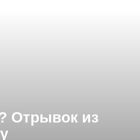
x? Отрывок из
у