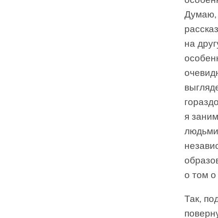
Думаю, 
рассказ
на дру
особен
очевидн
выгляде
гораздо
я заним
людьми
независ
образо
о том о
Так, по
поверну