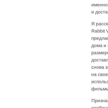
именно
и доста
Я расск
Rabbit 
предла
дома и 
размеро
доставл
снова з
на свое
использ
фильмы
Признаю
особенн