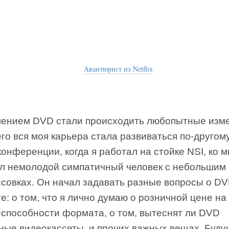
Авантюрист из Netflix
лением DVD стали происходить любопытные изм
его вся моя карьера стала развиваться по-другому
конференции, когда я работал на стойке NSI, ко 
л немолодой симпатичный человек с небольшим
ссовках. Он начал задавать разные вопросы о DV
: о том, что я лично думаю о розничной цене на 
еспособности формата, о том, вытеснят ли DVD
ные видеокассеты, и прочих важных вещах. Буду