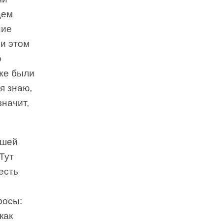
цем
ние
ри этом
о
же были
я знаю,
значит,
ашей
Тут
есть
росы:
как