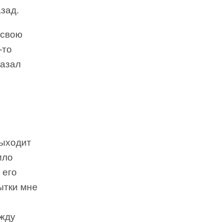
зад.
 свою
-то
казал
выходит
ило
 его
ытки мне
ежду