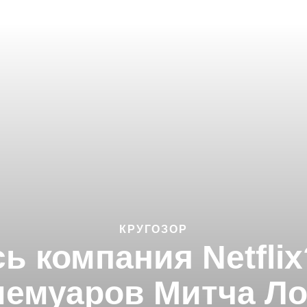
КРУГОЗОР
ь компания Netfli
мемуаров Митча Ло