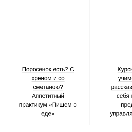
Поросенок есть? С
Курсы
хреном и со
учим
сметаною?
рассказ
Аппетитный
себя 
практикум «Пишем о
пре
еде»
управля