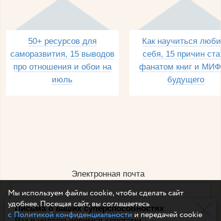
50+ ресурсов для
Как научиться люби
саморазвития, 15 выводов
себя, 15 причин ста
про отношения и обои на
фанатом книг и МИФ
июль
будущего
Электронная почта
Мы используем файлы cookie, чтобы сделать сайт
удобнее. Посещая сайт, вы соглашаетесь
Письма о ваших суперспособностях
Например, dulsineya@gmail.com
с Политикой конфиденциальности
и передачей cookie
Без спама и смс
Раз в неделю делимся советами,