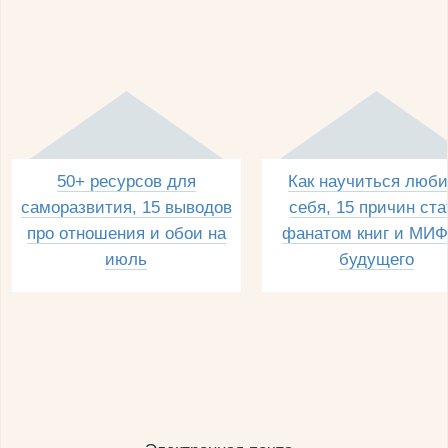
50+ ресурсов для
Как научиться люби
саморазвития, 15 выводов
себя, 15 причин ста
про отношения и обои на
фанатом книг и МИФ
июль
будущего