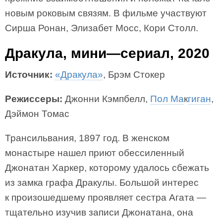
новым роковым связям. В фильме участвуют
Сирша Ронан, Элизабет Мосс, Кори Столл.
Дракула, мини—сериал, 2020
Источник:
«Дракула»
, Брэм Стокер
Режиссеры:
Джонни Кэмпбелл,
Пол Ма
к
гиган
,
Дэймон Томас
Трансильвания, 1897 год. В женском
монастыре нашел приют обессиленный
Джонатан Харкер, которому удалось сбежать
из замка графа Дракулы. Большой интерес
к произошедшему проявляет сестра Агата —
тщательно изучив записи Джонатана, она