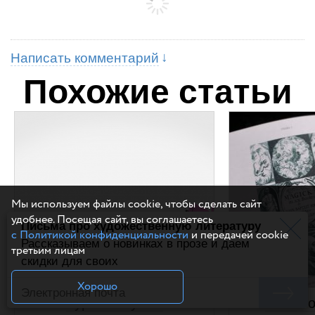
Написать комментарий
Похожие статьи
Мы используем файлы cookie, чтобы сделать сайт
удобнее. Посещая сайт, вы соглашаетесь
Письма про художественную литературу
с Политикой конфиденциальности
и передачей cookie
Рассказываем о новинках в прозе и даем
третьим лицам
скидки для своих
Хорошо
Курсы августа:
8 книг 