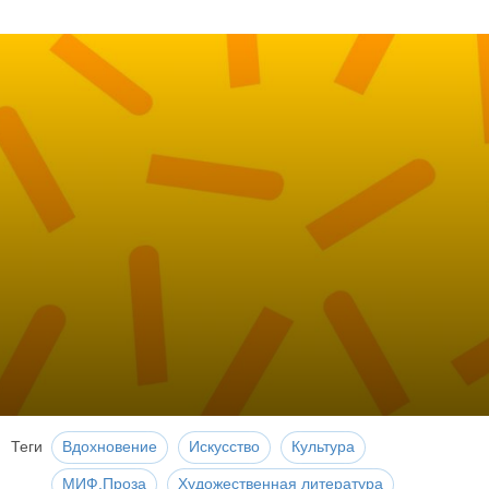
Теги
Вдохновение
Искусство
Культура
МИФ.Проза
Художественная литература