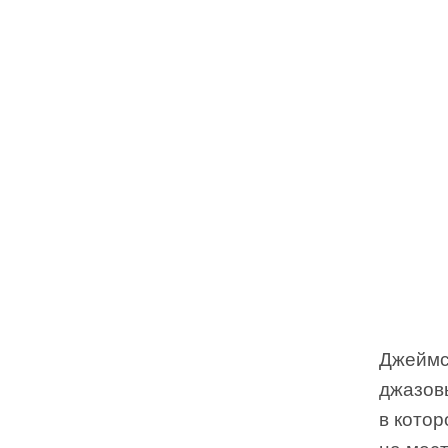
Джеймс
джазов
в кото