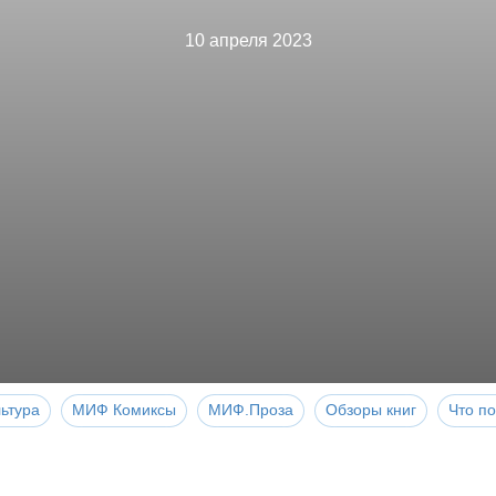
10 апреля 2023
ьтура
МИФ Комиксы
МИФ.Проза
Обзоры книг
Что по