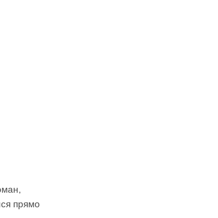
оман,
йся прямо