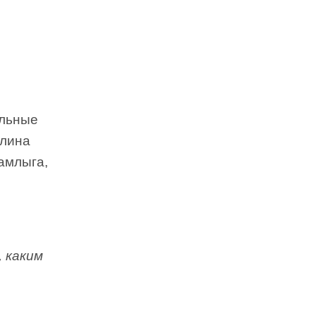
альные
алина
амлыга,
, каким