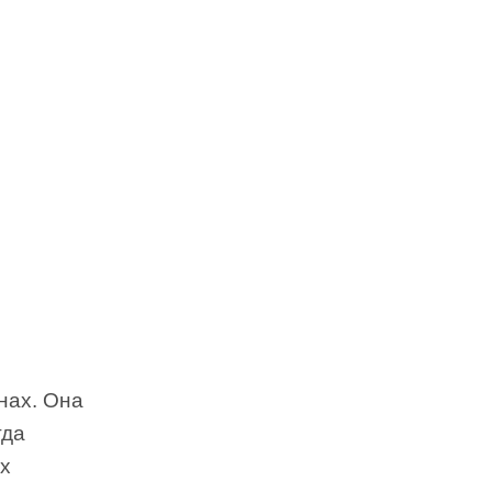
нах. Она
гда
ых