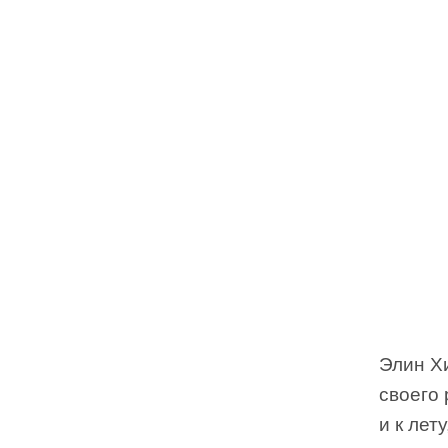
Элин Х
своего 
и к лет