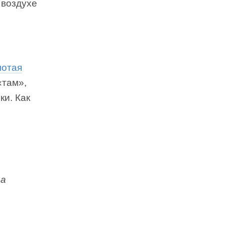
 воздухе
лотая
«там»,
ки. Как
да