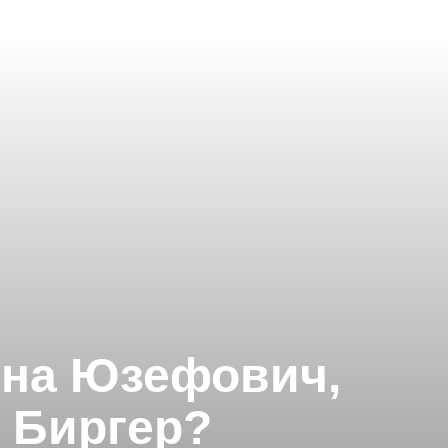
ина Юзефович,
а Биргер?