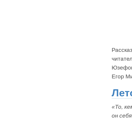
Расска
читател
Юзефов
Егор М
Лет
«То, ке
он себ