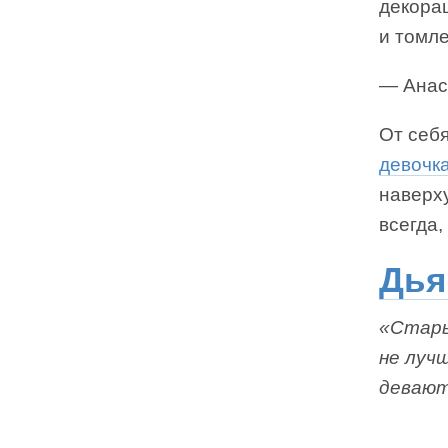
декорац
и томл
— Анас
От себ
девочк
наверху
всегда,
Дья
«Стары
не луч
девают