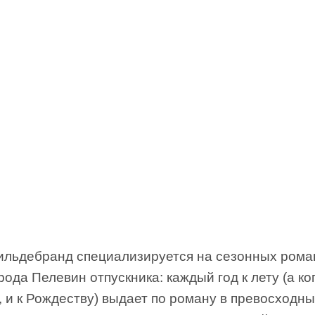
ильдебранд специализируется на сезонных рома
рода Пелевин отпускника: каждый год к лету (а ко
у, и к Рождеству) выдает по роману в превосходн