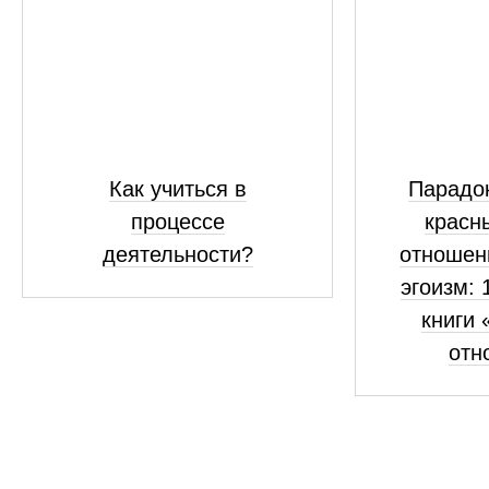
Как учиться в
Парадок
процессе
красн
деятельности?
отношен
эгоизм: 
книги 
отн