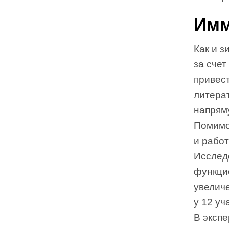
Имм
Как и з
за счет
привес
литерат
напряму
Помимо
и работ
Исследо
функци
увелич
у 12 уч
В экспе