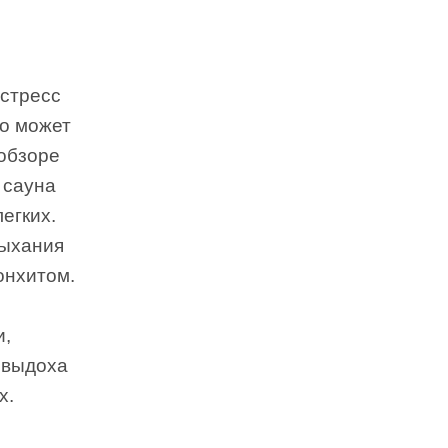
 стресс
то может
 обзоре
 сауна
егких.
дыхания
онхитом.
и,
 выдоха
х.