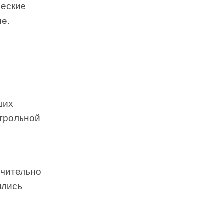
ческие
ие.
ших
нтрольной
ачительно
ялись