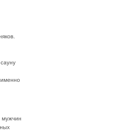
няков.
 сауну
я именно
0 мужчин
жных