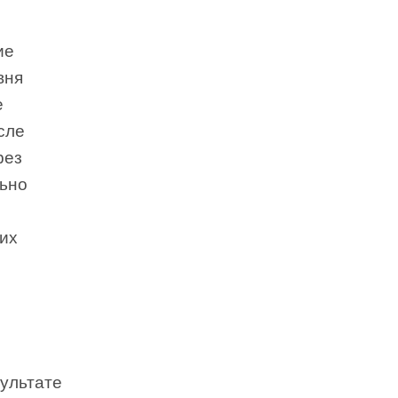
ие
вня
е
сле
рез
льно
ких
зультате