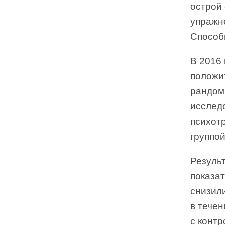
острой 
упражн
Способ
В 2016 
положи
рандом
исслед
психотр
группой
Результ
показа
снизил
в тече
с контр