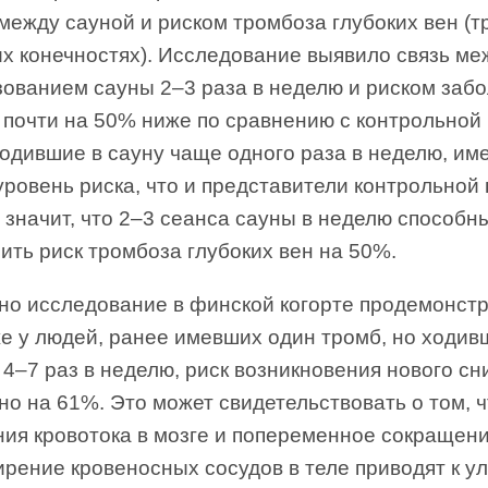
между сауной и риском тромбоза глубоких вен (
их конечностях). Исследование выявило связь ме
зованием сауны 2–3 раза в неделю и риском забо
почти на 50% ниже по сравнению с контрольной 
одившие в сауну чаще одного раза в неделю, им
уровень риска, что и представители контрольной 
 значит, что 2–3 сеанса сауны в неделю способн
ть риск тромбоза глубоких вен на 50%.
но исследование в финской когорте продемонст
же у людей, ранее имевших один тромб, но ходив
 4–7 раз в неделю, риск возникновения нового с
о на 61%. Это может свидетельствовать о том, ч
ния кровотока в мозге и попеременное сокращен
ирение кровеносных сосудов в теле приводят к 