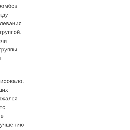
тромбов
жду
левания.
группой.
ели
группы.
ы
рировало,
ших
нижался
то
ие
улучшению