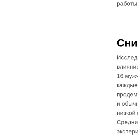
работы
Сни
Исследо
влияни
16 мужч
каждые 
продем
и обыч
низкой 
Средни
экспери