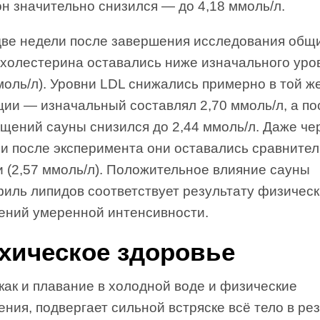
н значительно снизился — до 4,18 ммоль/л.
две недели после завершения исследования общ
 холестерина оставались ниже изначального уро
моль/л). Уровни LDL снижались примерно в той ж
ции — изначальный составлял 2,70 ммоль/л, а по
щений сауны снизился до 2,44 ммоль/л. Даже че
ли после эксперимента они оставались сравните
и (2,57 ммоль/л). Положительное влияние сауны
филь липидов соответствует результату физичес
ений умеренной интенсивности.
хическое здоровье
как и плавание в холодной воде и физические
ния, подвергает сильной встряске всё тело в ре