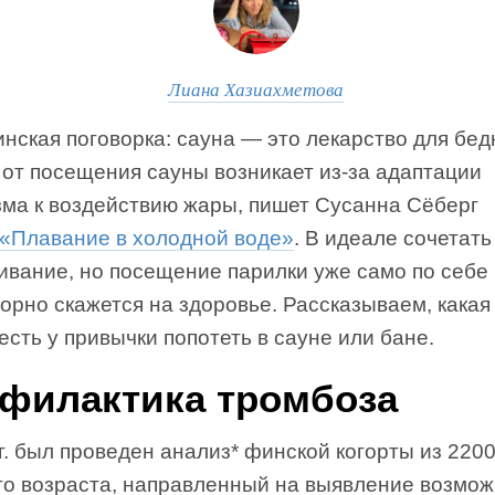
Лиана Хазиахметова
нская поговорка: сауна — это лекарство для бед
 от посещения сауны возникает из-за адаптации
зма к воздействию жары, пишет Сусанна Сёберг
«Плавание в холодной воде»
. В идеале сочетать
ивание, но посещение парилки уже само по себе
орно скажется на здоровье. Рассказываем, кака
есть у привычки попотеть в сауне или бане.
филактика тромбоза
г. был проведен анализ* финской когорты из 220
го возраста, направленный на выявление возмо