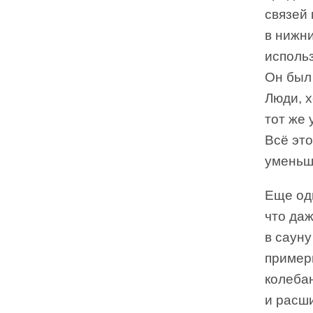
связей 
в нижн
исполь
Он был 
Люди, х
тот же 
Всё это
уменьши
Еще од
что да
в сауну
примерн
колеба
и расш