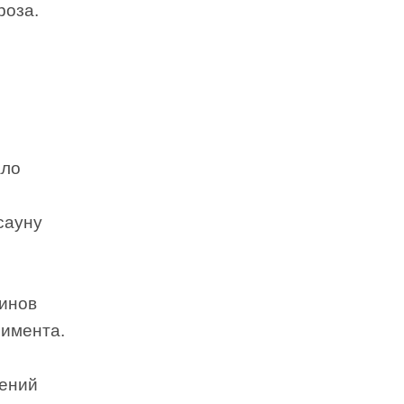
роза.
ало
сауну
еинов
римента.
щений