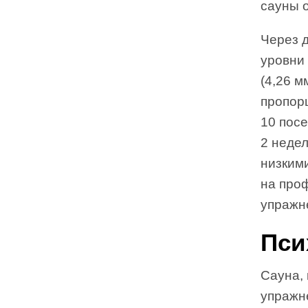
сауны о
Через 
уровни
(4,26 м
пропор
10 посе
2 неде
низким
на про
упражн
Пси
Сауна, 
упражне