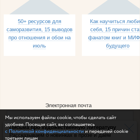
50+ ресурсов для
Как научиться люби
саморазвития, 15 выводов
себя, 15 причин ста
про отношения и обои на
фанатом книг и МИФ
июль
будущего
Электронная почта
Мы используем файлы cookie, чтобы сделать сайт
удобнее. Посещая сайт, вы соглашаетесь
Письма про художественную литературу
Например, dulsineya@gmail.com
с Политикой конфиденциальности
и передачей cookie
Без спама и смс
Рассказываем о новинках в прозе и даем
третьим лицам