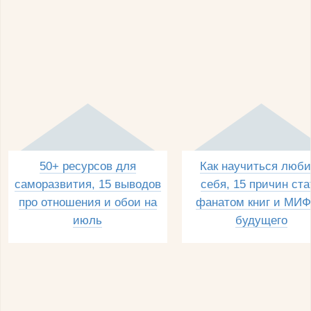
50+ ресурсов для
Как научиться люби
саморазвития, 15 выводов
себя, 15 причин ста
про отношения и обои на
фанатом книг и МИФ
июль
будущего